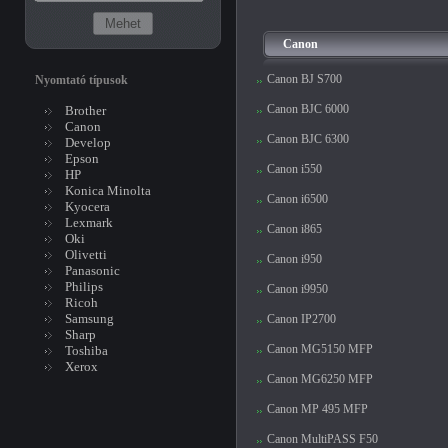
Canon
Canon BJ S700
Nyomtató típusok
Canon BJC 6000
Brother
Canon
Canon BJC 6300
Develop
Epson
Canon i550
HP
Konica Minolta
Canon i6500
Kyocera
Lexmark
Canon i865
Oki
Olivetti
Canon i950
Panasonic
Philips
Canon i9950
Ricoh
Samsung
Canon IP2700
Sharp
Canon MG5150 MFP
Toshiba
Xerox
Canon MG6250 MFP
Canon MP 495 MFP
Canon MultiPASS F50