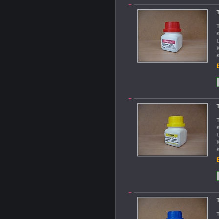
T
T
K
L
K
K
B
T
T
K
L
K
K
B
T
T