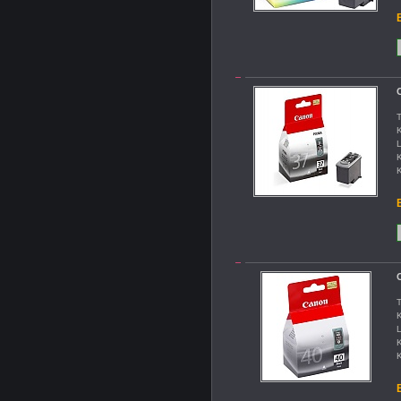
B
T
K
L
K
K
B
T
K
L
K
K
B