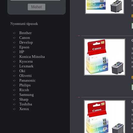
K
K
B
Nyomtató típusok
Brother
Canon
C
Develop
Epson
T
HP
K
Konica Minolta
L
Kyocera
K
Lexmark
K
Oki
Olivetti
B
Panasonic
Philips
Ricoh
Samsung
Sharp
C
Toshiba
Xerox
T
K
L
K
K