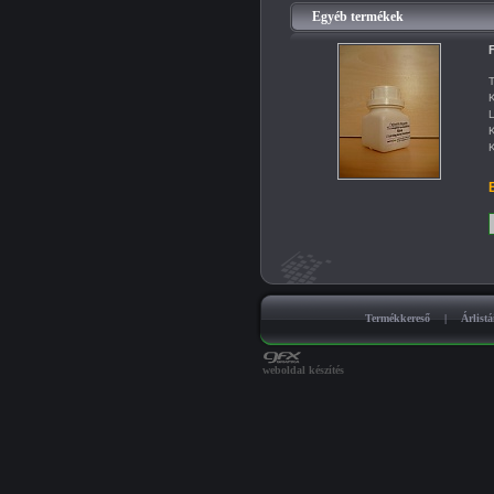
Egyéb termékek
F
T
K
L
K
K
B
Termékkereső
|
Árlist
weboldal készítés