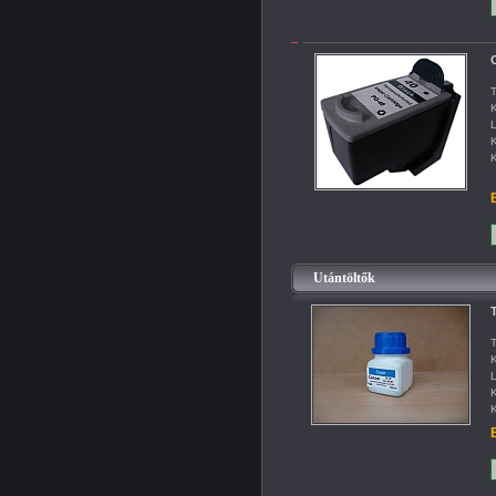
T
K
L
K
K
B
Utántöltők
T
T
K
L
K
K
B