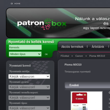
Főoldal
»
Canon
»
Pixma MX310
Pixma MX310
Nyomtató kereső
Nyomtatás módja:
Tintasugaras nyomtató
Nyomtató gyártó:
Eredeti
Nyomtató termékcsoport:
C
T
Nyomtató típus:
K
L