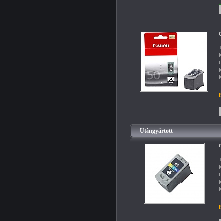
T
K
L
K
K
B
Utángyártott
C
T
K
L
K
K
B