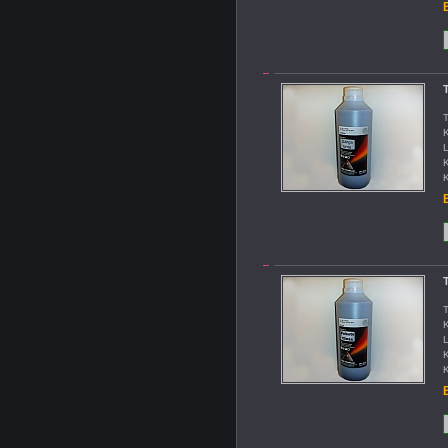
B
T
T
K
L
K
K
B
T
K
L
K
K
B