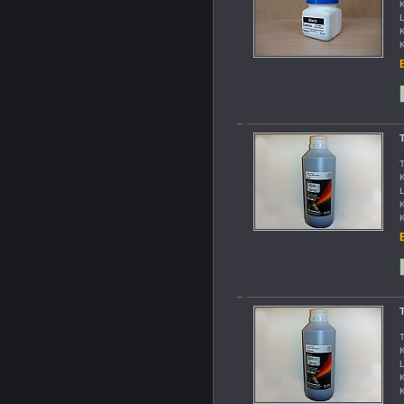
K
L
K
K
B
T
T
K
L
K
K
B
T
T
K
L
K
K