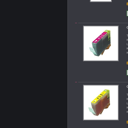
B
C
T
K
L
K
K
B
C
T
K
L
K
K
B