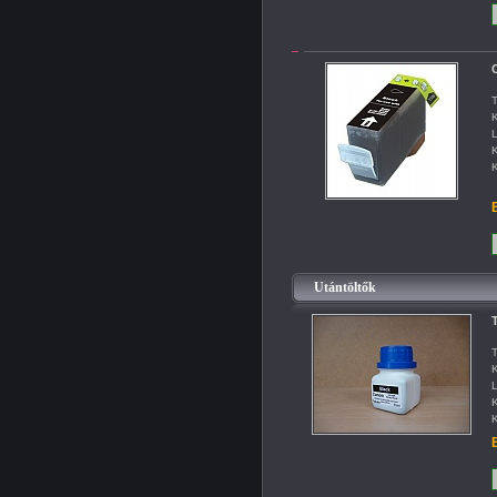
C
T
K
L
K
K
B
Utántöltők
T
T
K
L
K
K
B