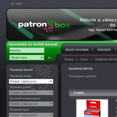
Főoldal
»
Canon
»
MultiPASS MP730
MultiPASS MP730
Nyomtató kereső
Nyomtatás módja:
Tintasugaras nyomtató
Nyomtató gyártó:
Eredeti
Nyomtató termékcsoport:
C
T
Nyomtató típus:
K
L