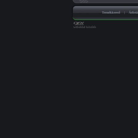
Termékkereső
|
Árlist
weboldal készítés