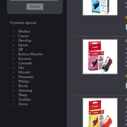
K
K
B
Nyomtató típusok
Brother
Canon
Develop
C
Epson
HP
T
K
Konica Minolta
L
Kyocera
K
Lexmark
K
Oki
Olivetti
B
Panasonic
Philips
Ricoh
Samsung
Sharp
Toshiba
C
Xerox
T
K
L
K
K