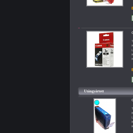
B
C
T
K
L
K
K
B
Utángyártott
C
T
K
L
K
K