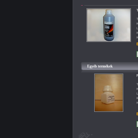
T
K
L
K
K
B
Egyéb termékek
F
T
K
L
K
K
B