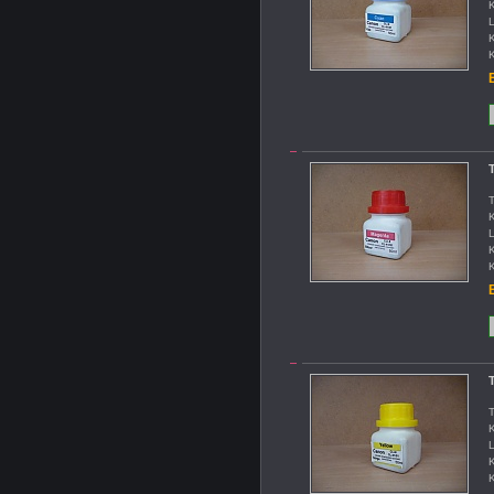
K
L
K
K
B
T
T
K
L
K
K
B
T
T
K
L
K
K