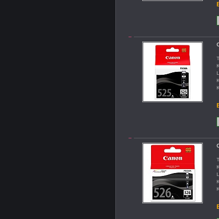
B
C
T
K
L
K
K
B
C
T
K
L
K
K
B