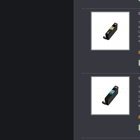
C
T
K
L
K
K
B
C
T
K
L
K
K
B