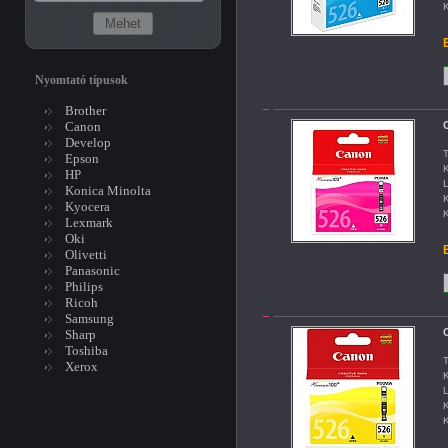
K
B
Nyomtató típusok
Brother
Canon
C
Develop
T
Epson
K
HP
L
Konica Minolta
K
Kyocera
K
Lexmark
Oki
B
Olivetti
Panasonic
Philips
Ricoh
Samsung
C
Sharp
Toshiba
T
Xerox
K
L
K
K