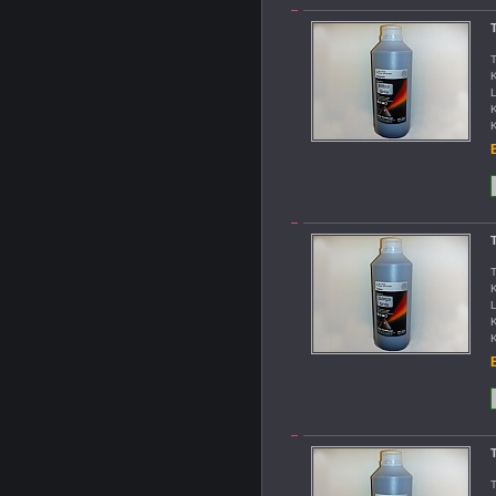
T
T
K
L
K
K
B
T
T
K
L
K
K
B
T