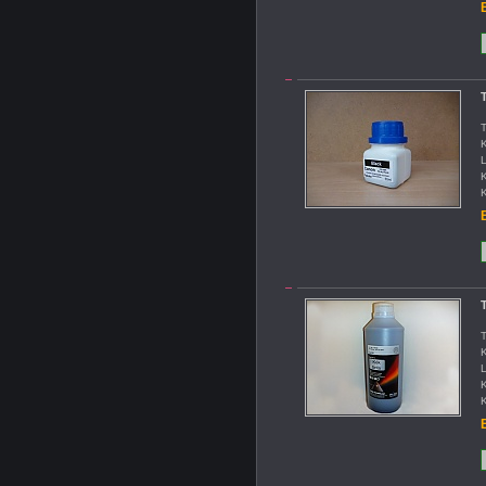
B
T
T
K
L
K
K
B
T
T
K
L
K
K
B