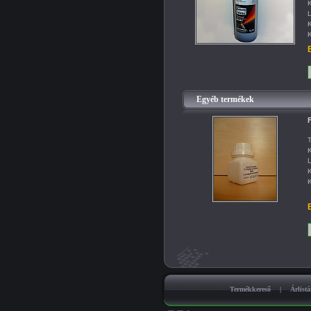
K
L
K
K
B
Egyéb termékek
F
T
K
L
K
K
B
Termékkereső
|
Árlist