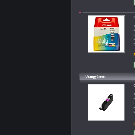
C
T
K
L
K
K
B
Utángyártott
C
T
K
L
K
K
B