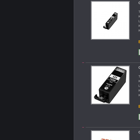
C
T
K
L
K
K
B
C
T
K
L
K
K
B