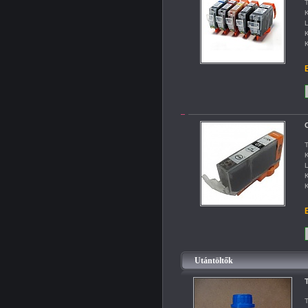
T
K
L
K
K
B
C
T
K
L
K
K
B
Utántöltők
T
T