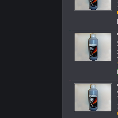
K
K
B
T
T
K
L
K
K
B
T
K
L
K
K
B