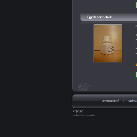
Egyéb termékek
F
T
K
L
K
K
B
Termékkereső
|
Árlist
weboldal készítés