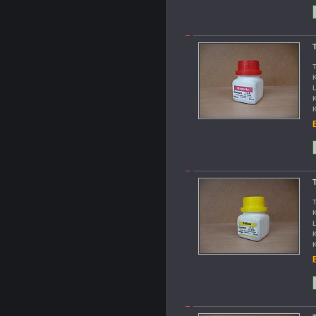
T
T
K
L
K
K
B
T
T
K
L
K
K
B