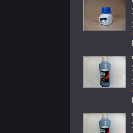
T
T
K
L
K
K
B
T
T
K
L
K
K
B
T
T
K
L