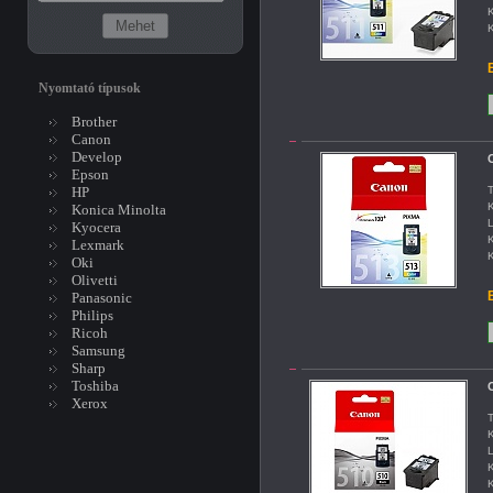
K
K
B
Nyomtató típusok
Brother
Canon
Develop
Epson
HP
T
K
Konica Minolta
L
Kyocera
K
Lexmark
K
Oki
Olivetti
B
Panasonic
Philips
Ricoh
Samsung
Sharp
Toshiba
Xerox
T
K
L
K
K