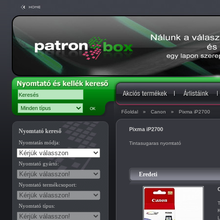
Főoldal
»
Canon
»
Pixma iP2700
Pixma iP2700
Nyomtató kereső
Nyomtatás módja:
Tintasugaras nyomtató
Nyomtató gyártó:
Eredeti
Nyomtató termékcsoport:
C
T
Nyomtató típus:
K
L