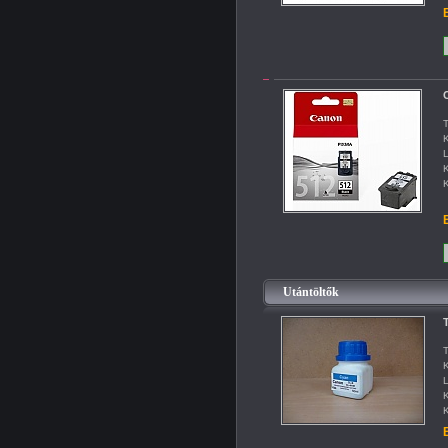
B
T
K
L
K
K
B
Utántöltők
T
T
K
L
K
K
B