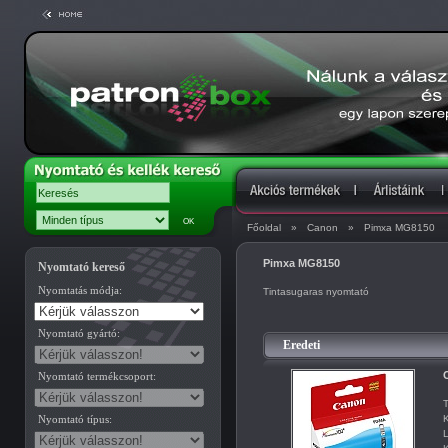
Főoldal
»
Canon
»
Pimxa MG8150
Pimxa MG8150
Nyomtató kereső
Nyomtatás módja:
Tintasugaras nyomtató
Nyomtató gyártó:
Eredeti
C
Nyomtató termékcsoport:
T
Nyomtató típus:
K
L