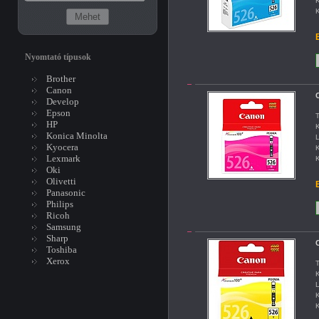
K
K
B
Nyomtató típusok
Brother
Canon
C
Develop
Epson
T
HP
K
Konica Minolta
L
Kyocera
K
Lexmark
K
Oki
Olivetti
B
Panasonic
Philips
Ricoh
Samsung
Sharp
C
Toshiba
Xerox
T
K
L
K
K