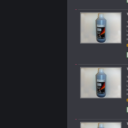
T
T
K
L
K
K
B
T
T
K
L
K
K
B
T