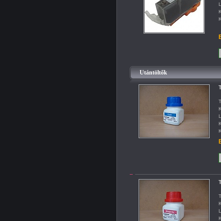
L
K
K
B
Utántöltők
T
T
K
L
K
K
B
T
T
K
L
K