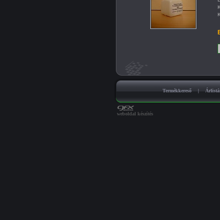
K
K
B
Termékkereső
|
Árlist
weboldal készítés