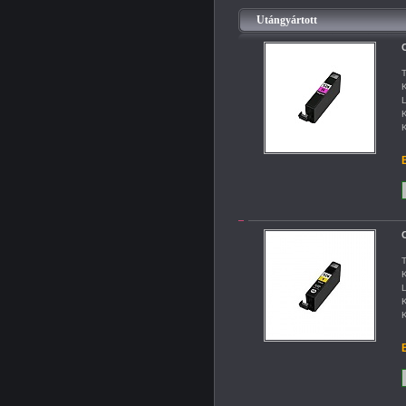
Utángyártott
C
T
K
L
K
K
B
C
T
K
L
K
K
B