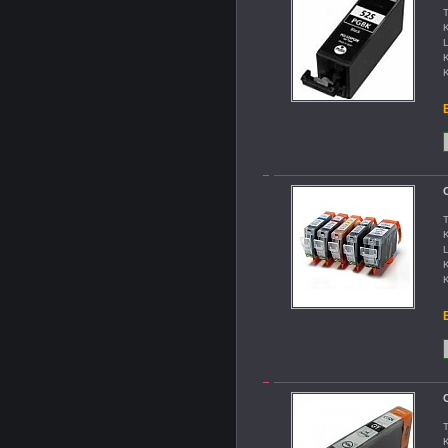
T
K
L
K
K
B
T
K
L
K
K
B
C
T
K