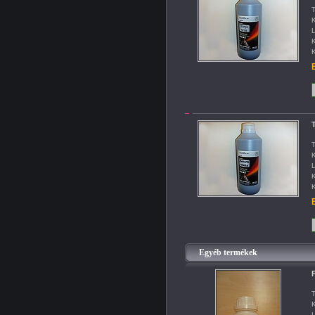
T
K
L
K
K
B
T
K
L
K
K
B
Egyéb termékek
F
T
K
L