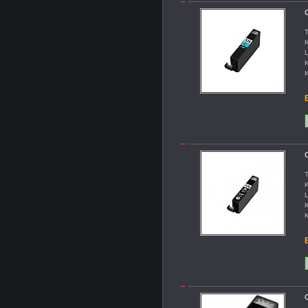
C
T
K
L
K
K
B
C
T
K
L
K
K
B
C