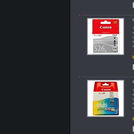
C
T
K
L
K
K
B
C
T
K
L
K
K
B