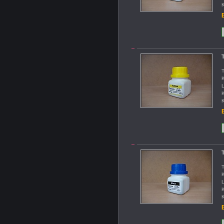
K
B
T
T
K
L
K
K
B
T
T
K
L
K
K
B