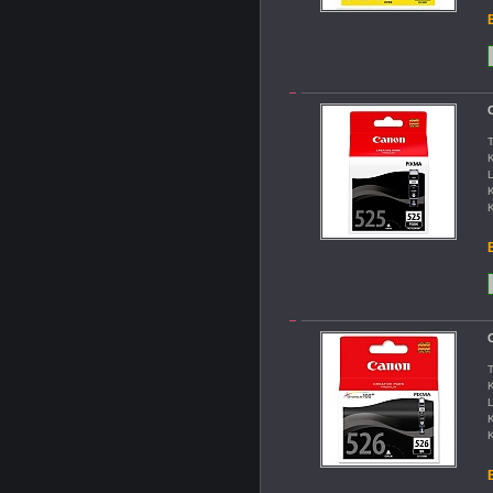
B
C
T
K
L
K
K
B
C
T
K
L
K
K
B