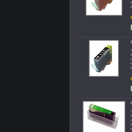
K
K
B
C
T
K
L
K
K
B
C
T
K
L
K
K