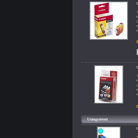
C
T
K
L
K
K
B
C
T
K
L
K
K
B
Utángyártott
C
T