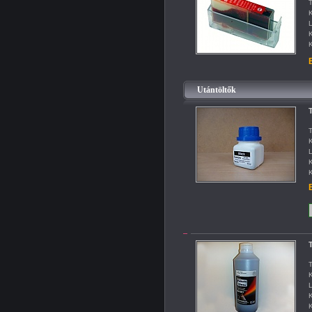
T
K
L
K
K
B
Utántöltők
T
T
K
L
K
K
B
T
K
L
K
K