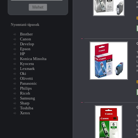
K
K
B
Nyomtató típusok
Brother
Canon
Develop
C
Epson
T
HP
K
Konica Minolta
L
Kyocera
K
Lexmark
K
Oki
Olivetti
B
Panasonic
Philips
Ricoh
Samsung
Sharp
C
Toshiba
Xerox
T
K
L
K
K