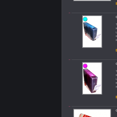
B
C
T
K
L
K
K
B
C
T
K
L
K
K
B
C