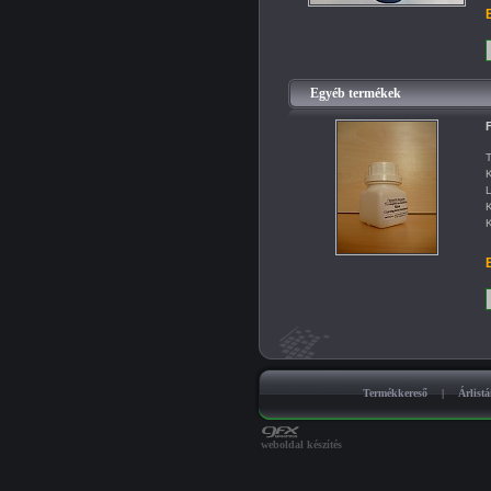
B
Egyéb termékek
F
T
K
L
K
K
B
Termékkereső
|
Árlist
weboldal készítés