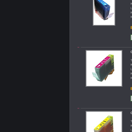
K
L
K
K
B
C
T
K
L
K
K
B
C
T
K
L