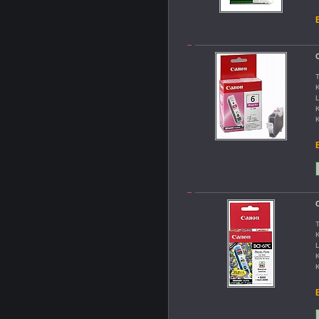
B
C
T
K
L
K
K
B
C
T
K
L
K
K
B