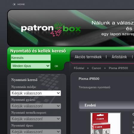
Főoldal
»
Canon
»
Pixma iP8500
Pixma iP8500
Nyomtató kereső
Nyomtatás módja:
Tintasugaras nyomtató
Nyomtató gyártó:
Eredeti
Nyomtató termékcsoport:
C
T
Nyomtató típus:
K
L