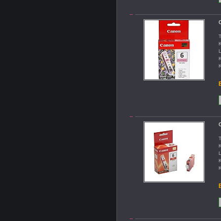
C
T
K
L
K
K
B
C
T
K
L
K
K
B