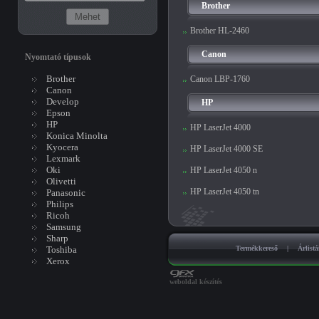
Brother
Brother HL-2460
Canon
Nyomtató típusok
Brother
Canon LBP-1760
Canon
Develop
HP
Epson
HP
HP LaserJet 4000
Konica Minolta
Kyocera
HP LaserJet 4000 SE
Lexmark
Oki
HP LaserJet 4050 n
Olivetti
HP LaserJet 4050 tn
Panasonic
Philips
Ricoh
Samsung
Sharp
Toshiba
Termékkereső
|
Árlist
Xerox
weboldal készítés