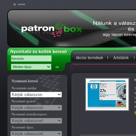
H
Nyomtató kereső
Nyomtatás módja:
T
K
L
Nyomtató gyártó:
K
K
B
Nyomtató termékcsoport:
Nyomtató típus: