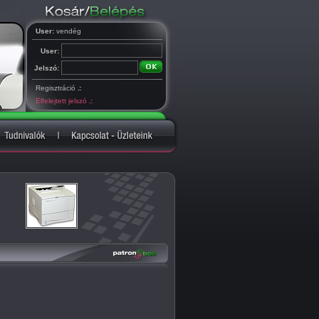
User:
vendég
User:
Jelszó:
Regisztráció
.:
Elfelejtett jelszó
.: