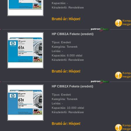
Kapacitás: -
Készletinfó: Rendelésre
Bruttó ár: Hívjon!
Kompat
megje
HP C8061A Fekete (eredeti)
Típus: Eredeti
Kategória: Tonerek
Leírás: -
Kapacitás: 6.000 oldal
Készletinfó: Rendelésre
Bruttó ár: Hívjon!
Kompat
megje
HP C8061X Fekete (eredeti)
Típus: Eredeti
Kategória: Tonerek
Leírás: -
Kapacitás: 10.000 oldal
Készletinfó: Rendelésre
Bruttó ár: Hívjon!
Kompat
megje