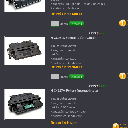
Kapacitás: 10000 oldal - 500g ( no chip )
Készletinfó: Raktáron
Bruttó ár: 12.680 Ft
K
darab
m
H C8061X Fekete (utángyártott)
Típus: Utángyártott
Kategória: Tonerek
Leírás:
Kapacitás: LJ 4100
Készletinfó: Rendelésre
Bruttó ár: 19.960 Ft
K
darab
m
H C4127A Fekete (utángyártott)
Típus: Utángyártott
Kategória: Tonerek
Leírás: 6.000 oldal
Kapacitás: LJ 4000 / 4050
Készletinfó: Rendelésre
Bruttó ár: Hívjon!
Kompat
megje