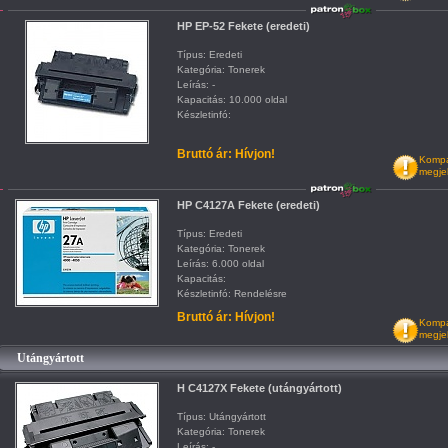
HP EP-52 Fekete (eredeti)
Típus: Eredeti
Kategória: Tonerek
Leírás: -
Kapacitás: 10.000 oldal
Készletinfó:
Bruttó ár: Hívjon!
Kompat
megje
HP C4127A Fekete (eredeti)
Típus: Eredeti
Kategória: Tonerek
Leírás: 6.000 oldal
Kapacitás:
Készletinfó: Rendelésre
Bruttó ár: Hívjon!
Kompat
megje
Utángyártott
H C4127X Fekete (utángyártott)
Típus: Utángyártott
Kategória: Tonerek
Leírás: -