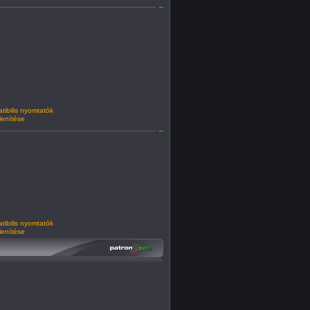
ibilis nyomtatók
lenítése
ibilis nyomtatók
lenítése