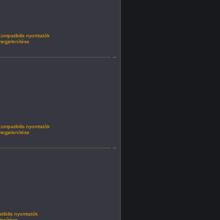
ompatibilis nyomtatók
egjelenítése
ompatibilis nyomtatók
egjelenítése
ibilis nyomtatók
lenítése