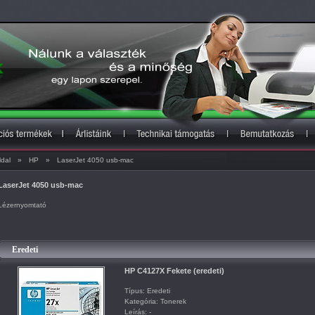
ldal
»
HP
»
LaserJet 4050 usb-mac
LaserJet 4050 usb-mac
Lézernyomtató
Eredeti
HP C4127X Fekete (eredeti)
Típus: Eredeti
Kategória: Tonerek
Leírás: -