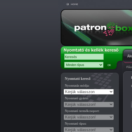
Főo
Nyomtató kereső
Nyomtatás módja:
Nyomtató gyártó:
Nyomtató termékcsoport:
Nyomtató típus: