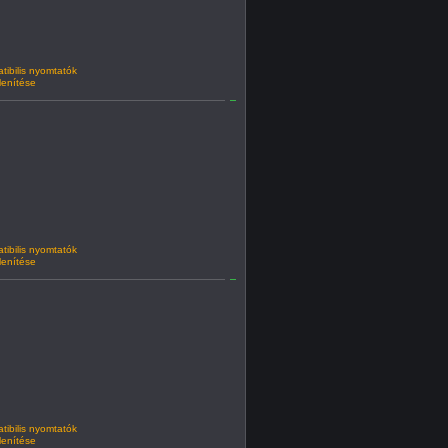
ibilis nyomtatók
lenítése
ibilis nyomtatók
lenítése
ibilis nyomtatók
lenítése