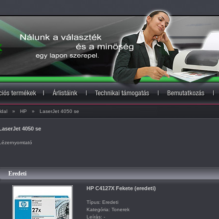
ldal
»
HP
»
LaserJet 4050 se
LaserJet 4050 se
Lézernyomtató
Eredeti
HP C4127X Fekete (eredeti)
Típus: Eredeti
Kategória: Tonerek
Leírás: -