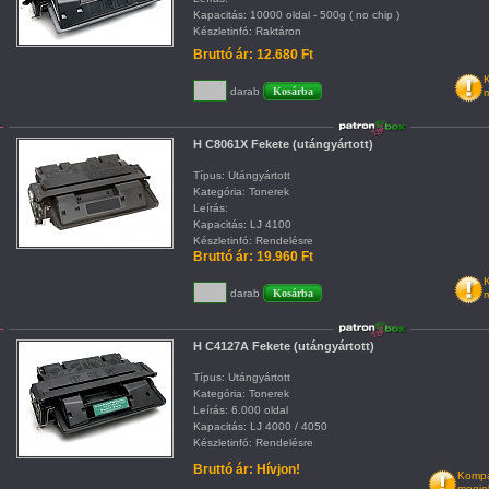
Kapacitás: 10000 oldal - 500g ( no chip )
Készletinfó: Raktáron
Bruttó ár: 12.680 Ft
K
darab
m
H C8061X Fekete (utángyártott)
Típus: Utángyártott
Kategória: Tonerek
Leírás:
Kapacitás: LJ 4100
Készletinfó: Rendelésre
Bruttó ár: 19.960 Ft
K
darab
m
H C4127A Fekete (utángyártott)
Típus: Utángyártott
Kategória: Tonerek
Leírás: 6.000 oldal
Kapacitás: LJ 4000 / 4050
Készletinfó: Rendelésre
Bruttó ár: Hívjon!
Kompat
megje