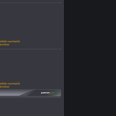
ibilis nyomtatók
lenítése
ibilis nyomtatók
lenítése