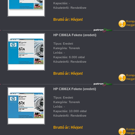
Kapacitás: -
Készletinfó: Rendelésre
Bruttó ár: Hívjon!
Kompat
megje
HP C8061A Fekete (eredeti)
Típus: Eredeti
Kategória: Tonerek
Leírás: -
Kapacitás: 6.000 oldal
Készletinfó: Rendelésre
Bruttó ár: Hívjon!
Kompat
megje
HP C8061X Fekete (eredeti)
Típus: Eredeti
Kategória: Tonerek
Leírás: -
Kapacitás: 10.000 oldal
Készletinfó: Rendelésre
Bruttó ár: Hívjon!
Kompat
megje