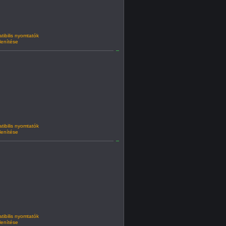
ibilis nyomtatók
lenítése
ibilis nyomtatók
lenítése
ibilis nyomtatók
lenítése