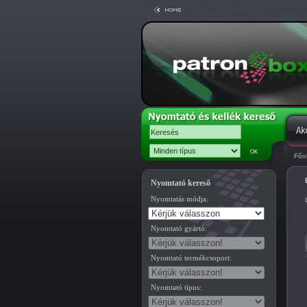
Főo
Nyomtató kereső
Nyomtatás módja:
Nyomtató gyártó:
Nyomtató termékcsoport:
Nyomtató típus: