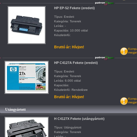
HP EP-52 Fekete (eredeti)
Típus: Eredeti
Kategória: Tonerek
Leírás: -
Kapacitás: 10.000 oldal
Készletinfó:
Bruttó ár: Hívjon!
Kompat
megje
HP C4127A Fekete (eredeti)
Típus: Eredeti
Kategória: Tonerek
Leírás: 6.000 oldal
Kapacitás:
Készletinfó: Rendelésre
Bruttó ár: Hívjon!
Kompat
megje
Utángyártott
H C4127X Fekete (utángyártott)
Típus: Utángyártott
Kategória: Tonerek
Leírás: -