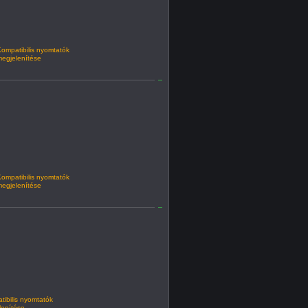
ompatibilis nyomtatók
egjelenítése
ompatibilis nyomtatók
egjelenítése
ibilis nyomtatók
lenítése