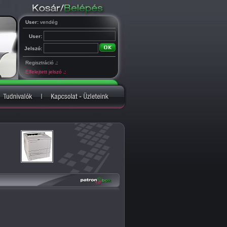
User:
vendég
User:
Jelszó:
Regisztráció
.:
Elfelejtett jelszó
.: