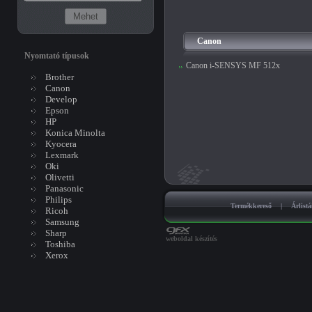
Canon
Nyomtató típusok
Canon i-SENSYS MF 512x
Brother
Canon
Develop
Epson
HP
Konica Minolta
Kyocera
Lexmark
Oki
Olivetti
Panasonic
Philips
Termékkereső
|
Árlist
Ricoh
Samsung
Sharp
weboldal készítés
Toshiba
Xerox