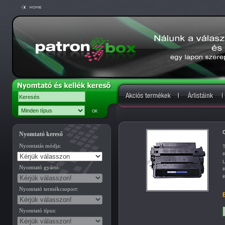
Nyomtató kereső
Nyomtatás módja:
T
K
L
Nyomtató gyártó:
K
K
Nyomtató termékcsoport:
B
Nyomtató típus: