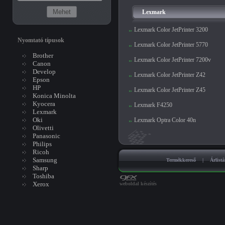
Lexmark
Lexmark Color JetPrinter 3200
Nyomtató típusok
Lexmark Color JetPrinter 5770
Brother
Lexmark Color JetPrinter 7200v
Canon
Develop
Lexmark Color JetPrinter Z42
Epson
HP
Lexmark Color JetPrinter Z45
Konica Minolta
Kyocera
Lexmark F4250
Lexmark
Oki
Lexmark Optra Color 40n
Olivetti
Panasonic
Philips
Ricoh
Samsung
Termékkereső
|
Árlist
Sharp
Toshiba
Xerox
weboldal készítés