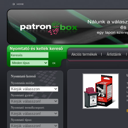
L
Nyomtató kereső
Nyomtatás módja:
T
K
L
Nyomtató gyártó:
K
K
Nyomtató termékcsoport:
B
Nyomtató típus: