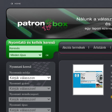
H
Nyomtató kereső
Nyomtatás módja:
T
K
L
Nyomtató gyártó:
K
K
Nyomtató termékcsoport:
B
Nyomtató típus: