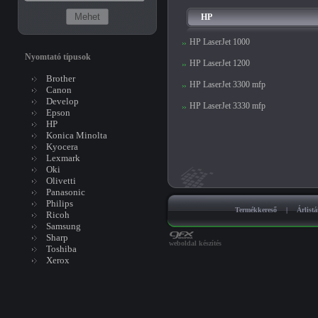
HP
HP LaserJet 1000
Nyomtató típusok
HP LaserJet 1200
Brother
HP LaserJet 3300 mfp
Canon
Develop
HP LaserJet 3330 mfp
Epson
HP
Konica Minolta
Kyocera
Lexmark
Oki
Olivetti
Panasonic
Philips
Termékkereső
|
Árlist
Ricoh
Samsung
Sharp
weboldal készítés
Toshiba
Xerox