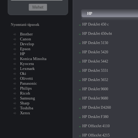
HP
HP DeskJet 450 c
Nyomtató típusok
HP DeskJet 450wbt
Brother
Canon
HP DeskJet 5150
Develop
Epson
HP DeskJet 5420
HP
Konica Minolta
HP DeskJet 5442
Kyocera
Lexmark
HP DeskJet 5551
Oki
Olivetti
HP DeskJet 5652
Panasonic
Philips
HP DeskJet 9600
Ricoh
Samsung
HP DeskJet 9680
Sharp
HP DeskJet D4260
Toshiba
Xerox
HP DeskJet F380
HP OfficeJet 4110
HP OfficeJet 4215