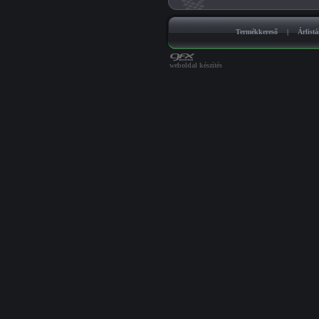
Termékkereső
|
Árlist
weboldal készítés