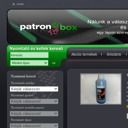
T
Nyomtató kereső
Nyomtatás módja:
T
K
L
Nyomtató gyártó:
K
K
B
Nyomtató termékcsoport:
Nyomtató típus: