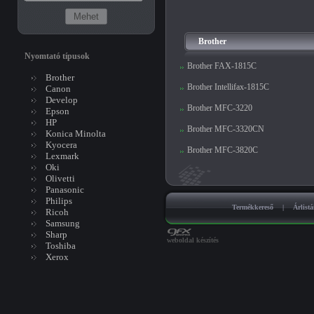
Brother
Nyomtató típusok
Brother FAX-1815C
Brother
Brother Intellifax-1815C
Canon
Develop
Brother MFC-3220
Epson
HP
Brother MFC-3320CN
Konica Minolta
Kyocera
Brother MFC-3820C
Lexmark
Oki
Olivetti
Panasonic
Philips
Termékkereső
|
Árlist
Ricoh
Samsung
Sharp
weboldal készítés
Toshiba
Xerox