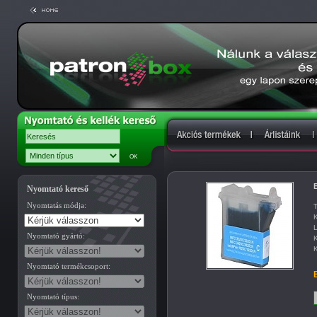
Nyomtató kereső
Nyomtatás módja:
T
K
L
Nyomtató gyártó:
K
K
Nyomtató termékcsoport:
B
Nyomtató típus: