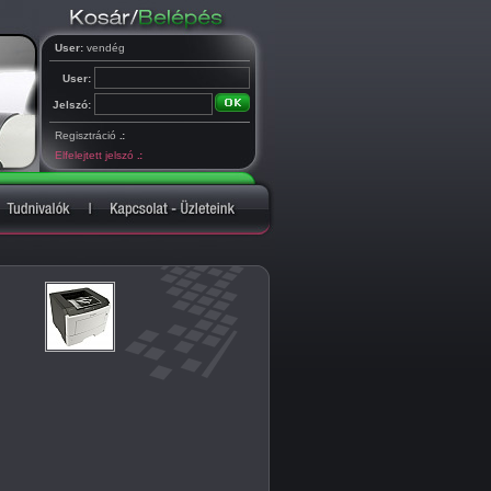
User:
vendég
User:
Jelszó:
Regisztráció
.:
Elfelejtett jelszó
.: