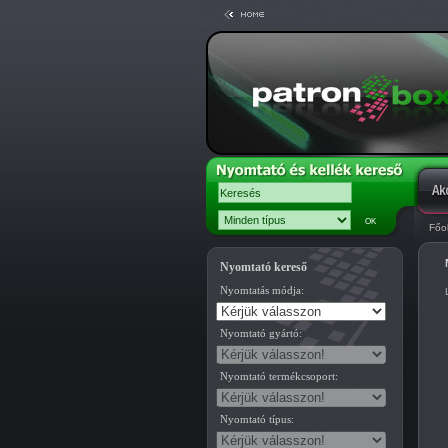
Főo
Nyomtató kereső
Nyomtatás módja:
Nyomtató gyártó:
Nyomtató termékcsoport:
Nyomtató típus: