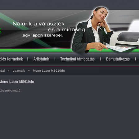
ldal
»
Lexmark
»
Mono Laser MS610dn
Mono Laser MS610dn
Lézernyomtató