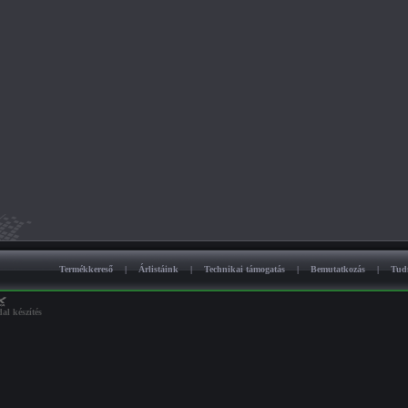
Termékkereső
|
Árlistáink
|
Technikai támogatás
|
Bemutatkozás
|
Tud
al készítés