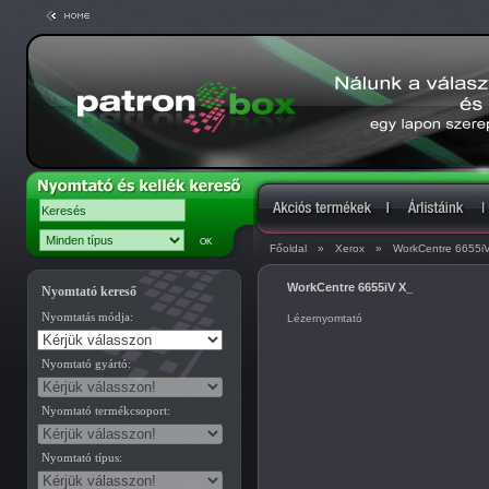
Főoldal
»
Xerox
»
WorkCentre 6655i
WorkCentre 6655iV X_
Nyomtató kereső
Nyomtatás módja:
Lézernyomtató
Nyomtató gyártó:
Nyomtató termékcsoport:
Nyomtató típus: