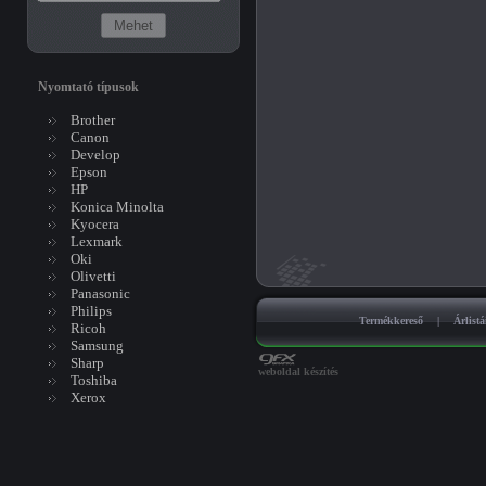
Nyomtató típusok
Brother
Canon
Develop
Epson
HP
Konica Minolta
Kyocera
Lexmark
Oki
Olivetti
Panasonic
Philips
Termékkereső
|
Árlist
Ricoh
Samsung
Sharp
weboldal készítés
Toshiba
Xerox