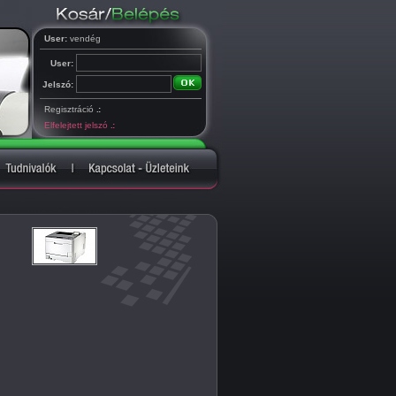
User:
vendég
User:
Jelszó:
Regisztráció
.:
Elfelejtett jelszó
.: