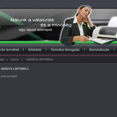
ldal
»
Canon
»
i-SENSYS LBP7680Cx
i-SENSYS LBP7680Cx
Lézernyomtató