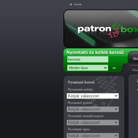
Főo
Nyomtató kereső
Nyomtatás módja:
Nyomtató gyártó:
Nyomtató termékcsoport:
Nyomtató típus: