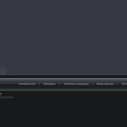
Termékkereső
|
Árlistáink
|
Technikai támogatás
|
Bemutatkozás
|
Tud
al készítés