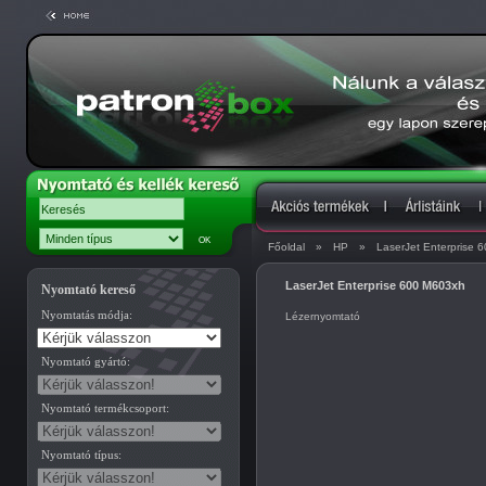
Főoldal
»
HP
»
LaserJet Enterprise 
LaserJet Enterprise 600 M603xh
Nyomtató kereső
Nyomtatás módja:
Lézernyomtató
Nyomtató gyártó:
Nyomtató termékcsoport:
Nyomtató típus: