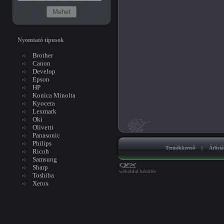
Nyomtató típusok
Brother
Canon
Develop
Epson
HP
Konica Minolta
Kyocera
Lexmark
Oki
Olivetti
Panasonic
Philips
Termékkereső
|
Árlist
Ricoh
Samsung
Sharp
weboldal készítés
Toshiba
Xerox