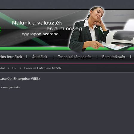
ldal
»
HP
»
LaserJet Enterprise M553x
LaserJet Enterprise M553x
Lézernyomtató