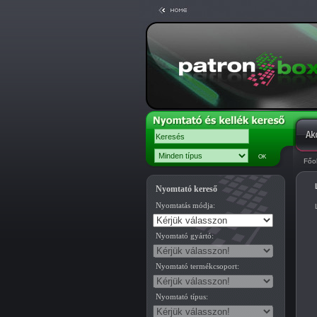
Főo
Nyomtató kereső
Nyomtatás módja:
Nyomtató gyártó:
Nyomtató termékcsoport:
Nyomtató típus: