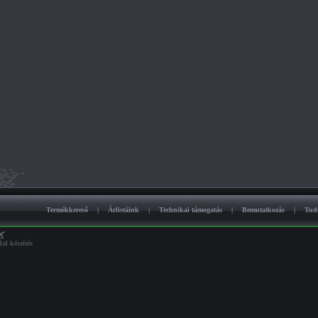
Termékkereső
|
Árlistáink
|
Technikai támogatás
|
Bemutatkozás
|
Tud
al készítés