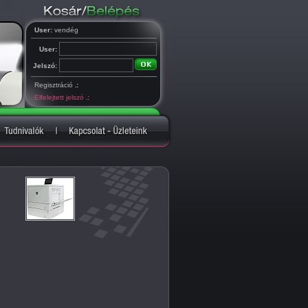
User:
vendég
User:
Jelszó:
Regisztráció
.:
Elfelejtett jelszó
.: