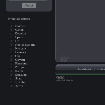
Nyomtató típusok
Brother
Canon
Develop
Epson
HP
Konica Minolta
Kyocera
Lexmark
Oki
Olivetti
Panasonic
Philips
Termékkereső
|
Árlist
Ricoh
Samsung
Sharp
weboldal készítés
Toshiba
Xerox