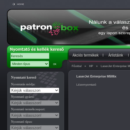
Főoldal
»
HP
»
LaserJet Enterprise 
LaserJet Enterprise M506x
Nyomtató kereső
Nyomtatás módja:
Lézernyomtató
Nyomtató gyártó:
Nyomtató termékcsoport:
Nyomtató típus: