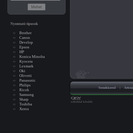
Nyomtató típusok
Brother
Canon
Develop
Epson
HP
Konica Minolta
Kyocera
Lexmark
Oki
Olivetti
Panasonic
Philips
Termékkereső
|
Árlist
Ricoh
Samsung
Sharp
weboldal készítés
Toshiba
Xerox