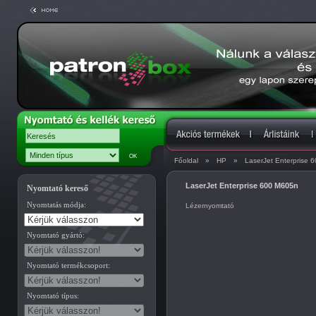
Főoldal
»
HP
»
LaserJet Enterprise 
LaserJet Enterprise 600 M605n
Nyomtató kereső
Nyomtatás módja:
Lézernyomtató
Nyomtató gyártó:
Nyomtató termékcsoport:
Nyomtató típus: