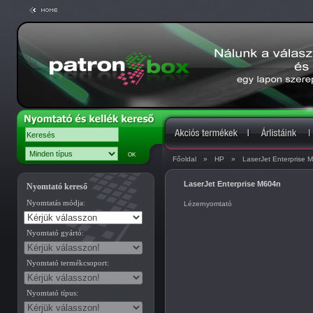
Főoldal
»
HP
»
LaserJet Enterprise 
LaserJet Enterprise M604n
Nyomtató kereső
Nyomtatás módja:
Lézernyomtató
Nyomtató gyártó:
Nyomtató termékcsoport:
Nyomtató típus: