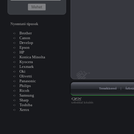
Nyomtató típusok
Brother
Canon
Develop
Epson
HP
Konica Minolta
Kyocera
Lexmark
Oki
Olivetti
Panasonic
Philips
Termékkereső
|
Árlist
Ricoh
Samsung
Sharp
weboldal készítés
Toshiba
Xerox