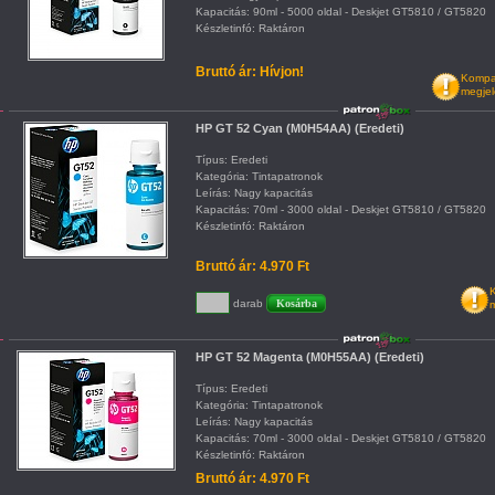
Kapacitás: 90ml - 5000 oldal - Deskjet GT5810 / GT5820
Készletinfó: Raktáron
Bruttó ár: Hívjon!
Kompat
megjel
HP GT 52 Cyan (M0H54AA) (Eredeti)
Típus: Eredeti
Kategória: Tintapatronok
Leírás: Nagy kapacitás
Kapacitás: 70ml - 3000 oldal - Deskjet GT5810 / GT5820
Készletinfó: Raktáron
Bruttó ár: 4.970 Ft
K
darab
m
HP GT 52 Magenta (M0H55AA) (Eredeti)
Típus: Eredeti
Kategória: Tintapatronok
Leírás: Nagy kapacitás
Kapacitás: 70ml - 3000 oldal - Deskjet GT5810 / GT5820
Készletinfó: Raktáron
Bruttó ár: 4.970 Ft