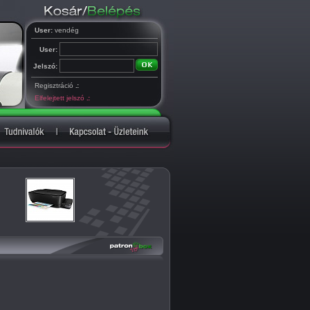
User:
vendég
User:
Jelszó:
Regisztráció
.:
Elfelejtett jelszó
.: