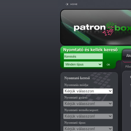
Főo
Nyomtató kereső
Nyomtatás módja:
Nyomtató gyártó:
Nyomtató termékcsoport:
Nyomtató típus: