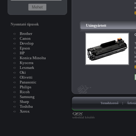
K
K
B
Nyomtató típusok
Utángyártott
Brother
Canon
Develop
T
Epson
K
HP
L
K
Konica Minolta
K
Kyocera
B
Lexmark
Oki
Olivetti
Panasonic
Philips
Ricoh
Samsung
Sharp
Termékkereső
|
Árlist
Toshiba
Xerox
weboldal készítés