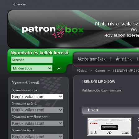
Főoldal
»
Canon
»
i-SENSYS MF 24
i-SENSYS MF 249DW
Nyomtató kereső
Nyomtatás módja:
Multifunkciós lézernyomtató
Nyomtató gyártó:
Eredeti
Nyomtató termékcsoport:
T
Nyomtató típus:
K
L