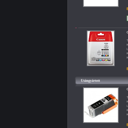
B
C
T
K
L
K
K
B
Utángyártott
T
K
L
K
K
B