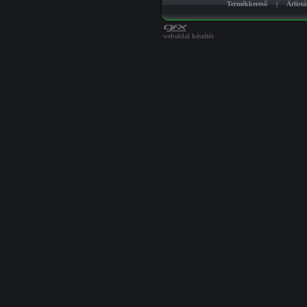
Termékkereső
|
Árlist
weboldal készítés