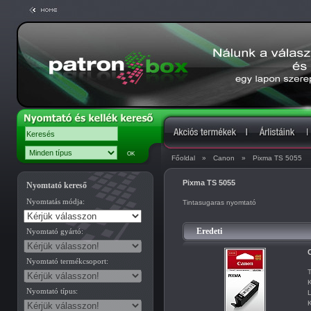
Főoldal
»
Canon
»
Pixma TS 5055
Pixma TS 5055
Nyomtató kereső
Nyomtatás módja:
Tintasugaras nyomtató
Eredeti
Nyomtató gyártó:
C
Nyomtató termékcsoport:
T
K
Nyomtató típus:
L
K