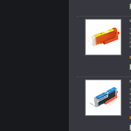
T
K
L
K
K
B
T
K
L
K
K
B