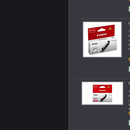
C
T
K
L
K
K
B
T
K
L
K
K
B