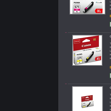
L
K
K
B
T
K
L
K
K
B
C
T
K
L
K
K