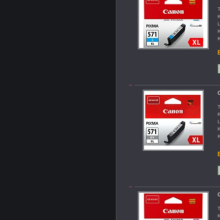
T
K
L
K
K
B
T
K
L
K
K
B
T
K