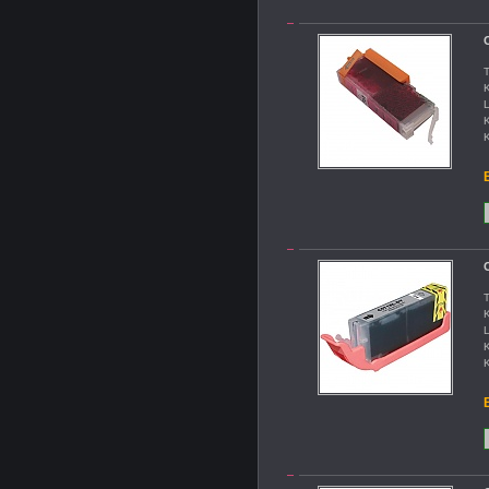
T
K
L
K
K
B
T
K
L
K
K
B