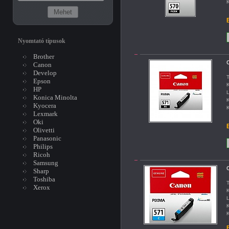
K
B
Nyomtató típusok
Brother
C
Canon
Develop
T
Epson
K
HP
L
Konica Minolta
K
Kyocera
K
Lexmark
Oki
B
Olivetti
Panasonic
Philips
Ricoh
Samsung
Sharp
Toshiba
T
Xerox
K
L
K
K
B