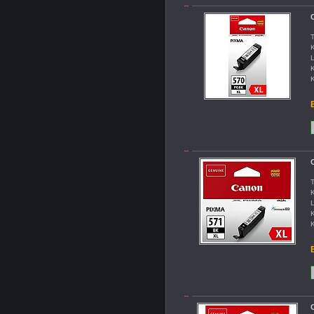
C
T
K
L
K
K
B
T
K
L
K
K
B