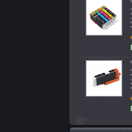
C
T
K
L
K
K
B
T
K
L
K
K
B