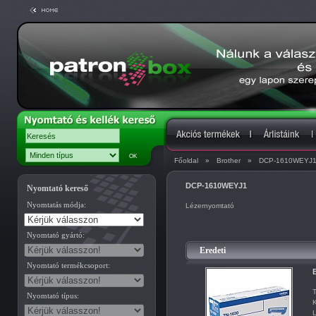
Főoldal
»
Brother
»
DCP-1610WEYJ
DCP-1610WEYJ1
Nyomtató kereső
Nyomtatás módja:
Lézernyomtató
Nyomtató gyártó:
Eredeti
Nyomtató termékcsoport:
T
Nyomtató típus:
K
L