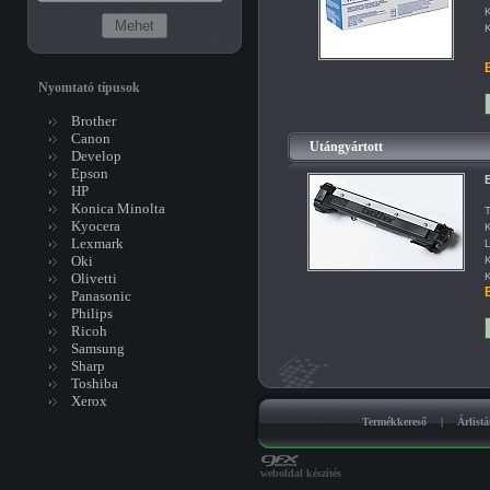
K
K
B
Nyomtató típusok
Brother
Canon
Utángyártott
Develop
Epson
HP
Konica Minolta
T
Kyocera
K
Lexmark
L
Oki
K
Olivetti
K
B
Panasonic
Philips
Ricoh
Samsung
Sharp
Toshiba
Xerox
Termékkereső
|
Árlist
weboldal készítés