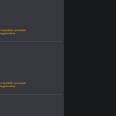
ompatibilis nyomtatók
egjelenítése
ompatibilis nyomtatók
egjelenítése