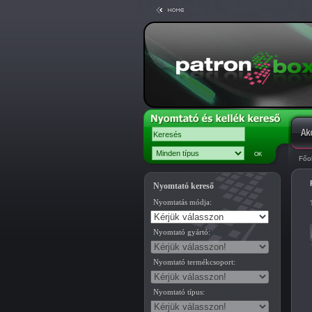
Főo
Nyomtató kereső
Nyomtatás módja:
Nyomtató gyártó:
Nyomtató termékcsoport:
Nyomtató típus: