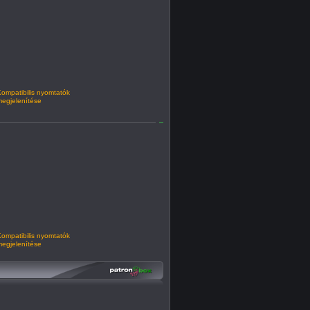
ompatibilis nyomtatók
egjelenítése
ompatibilis nyomtatók
egjelenítése