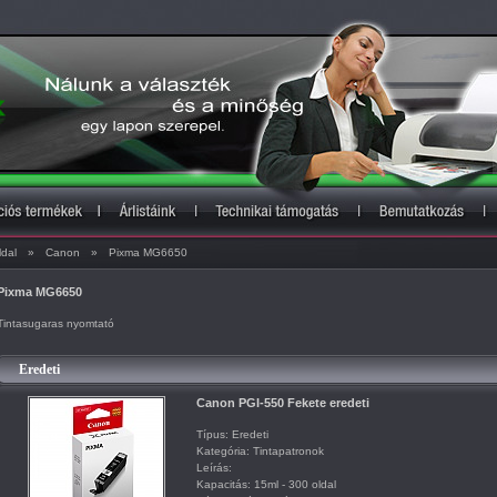
ldal
»
Canon
»
Pixma MG6650
Pixma MG6650
Tintasugaras nyomtató
Eredeti
Canon PGI-550 Fekete eredeti
Típus: Eredeti
Kategória: Tintapatronok
Leírás:
Kapacitás: 15ml - 300 oldal