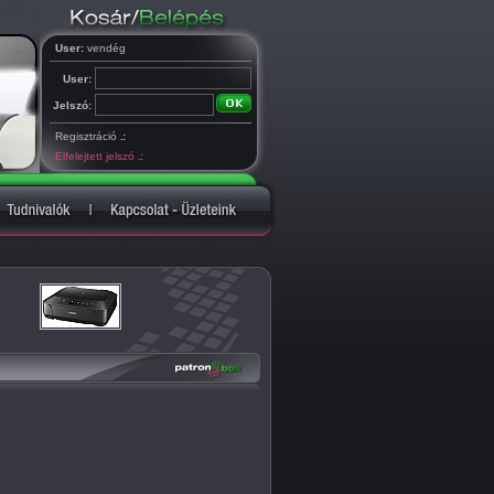
User:
vendég
User:
Jelszó:
Regisztráció
.:
Elfelejtett jelszó
.: