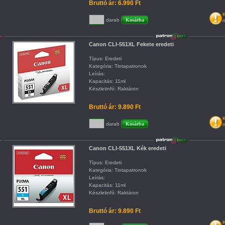
Bruttó ár: 6.990 Ft
K
darab
m
Canon CLI-551XL Fekete eredeti
Típus: Eredeti
Kategória: Tintapatronok
Leírás:
Kapacitás: 11ml
Készletinfó: Raktáron
Bruttó ár: 9.890 Ft
K
darab
m
Canon CLI-551XL Kék eredeti
Típus: Eredeti
Kategória: Tintapatronok
Leírás:
Kapacitás: 11ml
Készletinfó: Raktáron
Bruttó ár: 9.890 Ft
K