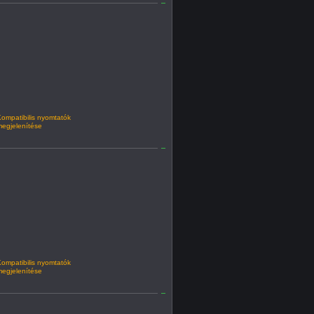
ompatibilis nyomtatók
egjelenítése
ompatibilis nyomtatók
egjelenítése