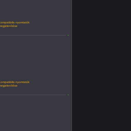
ompatibilis nyomtatók
egjelenítése
ompatibilis nyomtatók
egjelenítése