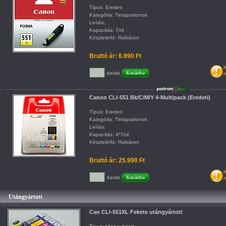
Típus: Eredeti
Kategória: Tintapatronok
Leírás:
Kapacitás: 7ml
Készletinfó: Raktáron
Bruttó ár: 6.990 Ft
K
darab
m
Canon CLI-551 Bk/C/M/Y 4-Multipack (Eredeti)
Típus: Eredeti
Kategória: Tintapatronok
Leírás:
Kapacitás: 4*7ml
Készletinfó: Raktáron
Bruttó ár: 25.990 Ft
K
darab
m
Utángyártott
Can CLI-551XL Fekete utángyártott