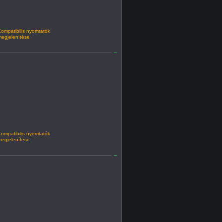
ompatibilis nyomtatók
egjelenítése
ompatibilis nyomtatók
egjelenítése