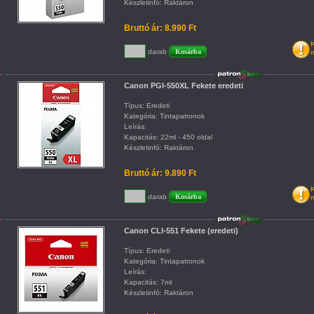
Készletinfó: Raktáron
Bruttó ár: 8.990 Ft
K
darab
m
Canon PGI-550XL Fekete eredeti
Típus: Eredeti
Kategória: Tintapatronok
Leírás:
Kapacitás: 22ml - 450 oldal
Készletinfó: Raktáron
Bruttó ár: 9.890 Ft
K
darab
m
Canon CLI-551 Fekete (eredeti)
Típus: Eredeti
Kategória: Tintapatronok
Leírás:
Kapacitás: 7ml
Készletinfó: Raktáron