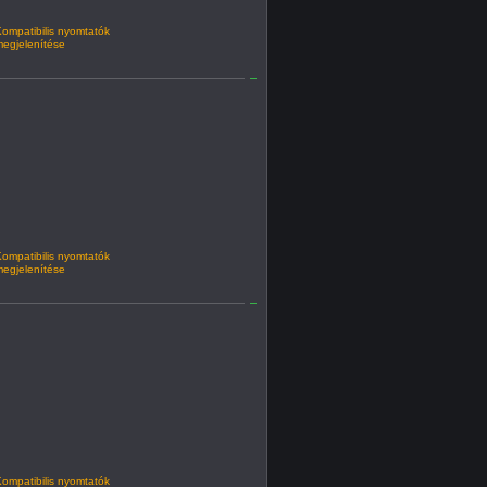
ompatibilis nyomtatók
egjelenítése
ompatibilis nyomtatók
egjelenítése
ompatibilis nyomtatók