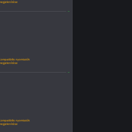
egjelenítése
ompatibilis nyomtatók
egjelenítése
ompatibilis nyomtatók
egjelenítése