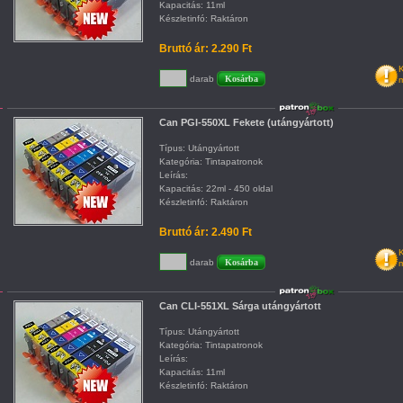
Kapacitás: 11ml
Készletinfó: Raktáron
Bruttó ár: 2.290 Ft
K
darab
m
Can PGI-550XL Fekete (utángyártott)
Típus: Utángyártott
Kategória: Tintapatronok
Leírás:
Kapacitás: 22ml - 450 oldal
Készletinfó: Raktáron
Bruttó ár: 2.490 Ft
K
darab
m
Can CLI-551XL Sárga utángyártott
Típus: Utángyártott
Kategória: Tintapatronok
Leírás:
Kapacitás: 11ml
Készletinfó: Raktáron