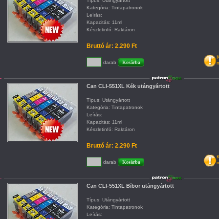
Típus: Utángyártott
Kategória: Tintapatronok
Leírás:
Kapacitás: 11ml
Készletinfó: Raktáron
Bruttó ár: 2.290 Ft
K
darab
m
Can CLI-551XL Kék utángyártott
Típus: Utángyártott
Kategória: Tintapatronok
Leírás:
Kapacitás: 11ml
Készletinfó: Raktáron
Bruttó ár: 2.290 Ft
K
darab
m
Can CLI-551XL Bíbor utángyártott
Típus: Utángyártott
Kategória: Tintapatronok
Leírás: