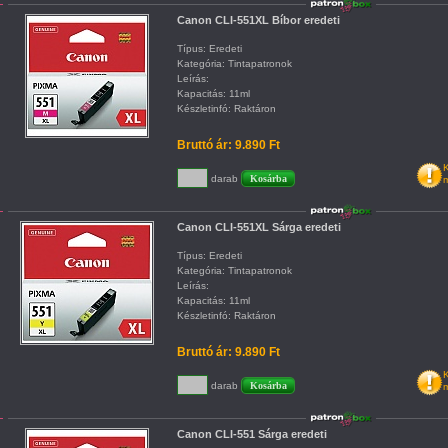
Canon CLI-551XL Bíbor eredeti
Típus: Eredeti
Kategória: Tintapatronok
Leírás:
Kapacitás: 11ml
Készletinfó: Raktáron
Bruttó ár: 9.890 Ft
K
darab
m
Canon CLI-551XL Sárga eredeti
Típus: Eredeti
Kategória: Tintapatronok
Leírás:
Kapacitás: 11ml
Készletinfó: Raktáron
Bruttó ár: 9.890 Ft
K
darab
m
Canon CLI-551 Sárga eredeti