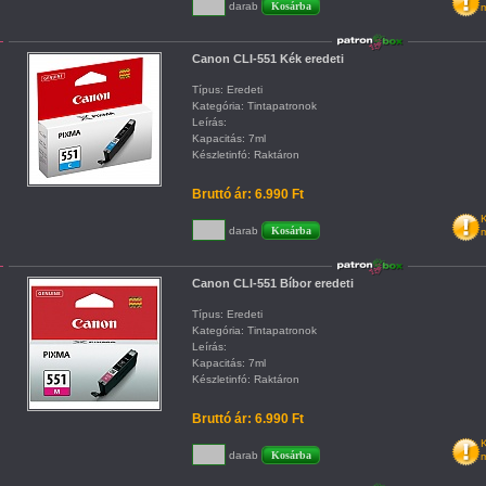
darab
m
Canon CLI-551 Kék eredeti
Típus: Eredeti
Kategória: Tintapatronok
Leírás:
Kapacitás: 7ml
Készletinfó: Raktáron
Bruttó ár: 6.990 Ft
K
darab
m
Canon CLI-551 Bíbor eredeti
Típus: Eredeti
Kategória: Tintapatronok
Leírás:
Kapacitás: 7ml
Készletinfó: Raktáron
Bruttó ár: 6.990 Ft
K
darab
m