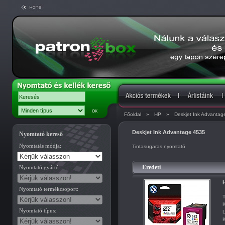
Főoldal
»
HP
»
Deskjet Ink Advantag
Deskjet Ink Advantage 4535
Nyomtató kereső
Nyomtatás módja:
Tintasugaras nyomtató
Eredeti
Nyomtató gyártó:
H
Nyomtató termékcsoport:
T
K
Nyomtató típus:
L
K