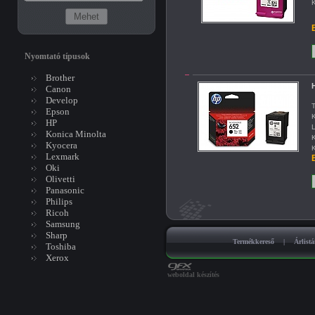
K
B
Nyomtató típusok
Brother
H
Canon
Develop
T
Epson
K
HP
L
Konica Minolta
K
Kyocera
K
Lexmark
B
Oki
Olivetti
Panasonic
Philips
Ricoh
Samsung
Sharp
Termékkereső
|
Árlist
Toshiba
Xerox
weboldal készítés