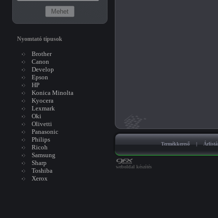
Nyomtató típusok
Brother
Canon
Develop
Epson
HP
Konica Minolta
Kyocera
Lexmark
Oki
Olivetti
Panasonic
Philips
Termékkereső
|
Árlist
Ricoh
Samsung
Sharp
weboldal készítés
Toshiba
Xerox