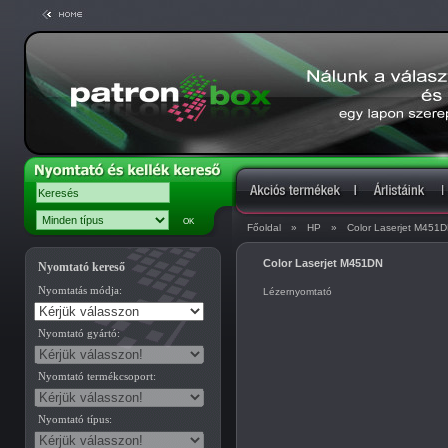
Főoldal
»
HP
»
Color Laserjet M451
Color Laserjet M451DN
Nyomtató kereső
Nyomtatás módja:
Lézernyomtató
Nyomtató gyártó:
Nyomtató termékcsoport:
Nyomtató típus: