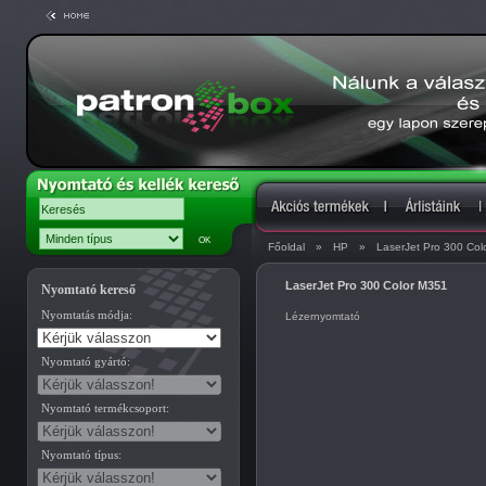
Főoldal
»
HP
»
LaserJet Pro 300 Col
LaserJet Pro 300 Color M351
Nyomtató kereső
Nyomtatás módja:
Lézernyomtató
Nyomtató gyártó:
Nyomtató termékcsoport:
Nyomtató típus: