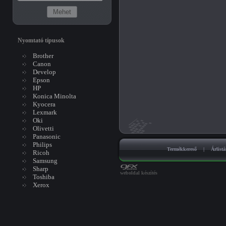
Nyomtató típusok
Brother
Canon
Develop
Epson
HP
Konica Minolta
Kyocera
Lexmark
Oki
Olivetti
Panasonic
Philips
Termékkereső
|
Árlist
Ricoh
Samsung
Sharp
weboldal készítés
Toshiba
Xerox