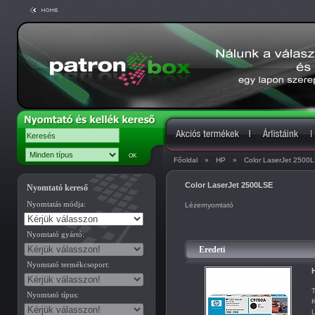
Főoldal
»
HP
»
Color LaserJet 2500
Color LaserJet 2500LSE
Nyomtató kereső
Nyomtatás módja:
Lézernyomtató
Nyomtató gyártó:
Eredeti
Nyomtató termékcsoport:
H
T
Nyomtató típus:
K
L