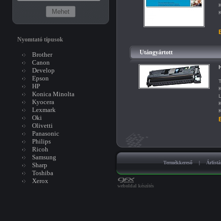
K
K
B
Nyomtató típusok
Utángyártott
Brother
Canon
Develop
Epson
T
HP
K
Konica Minolta
L
Kyocera
K
Lexmark
K
Oki
B
Olivetti
Panasonic
Philips
Ricoh
Samsung
Termékkereső
|
Árlist
Sharp
Toshiba
Xerox
weboldal készítés