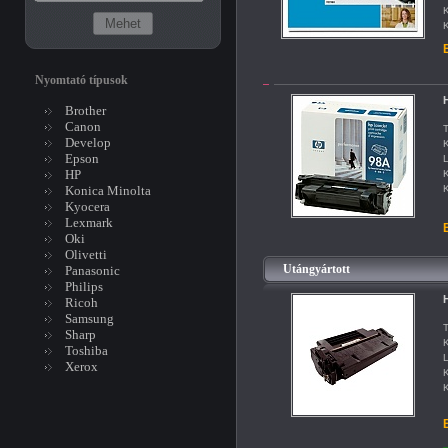
K
K
B
Nyomtató típusok
H
Brother
Canon
T
Develop
K
Epson
L
HP
K
Konica Minolta
K
Kyocera
Lexmark
B
Oki
Olivetti
Utángyártott
Panasonic
Philips
H
Ricoh
Samsung
T
Sharp
K
Toshiba
L
Xerox
K
K
B