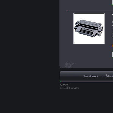
H
T
K
L
K
K
B
Termékkereső
|
Árlist
weboldal készítés