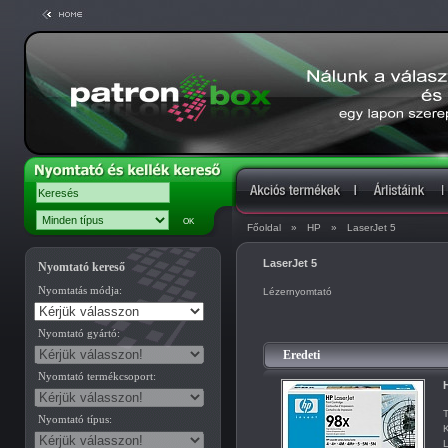
Főoldal
»
HP
»
LaserJet 5
LaserJet 5
Nyomtató kereső
Nyomtatás módja:
Lézernyomtató
Nyomtató gyártó:
Eredeti
Nyomtató termékcsoport:
H
T
Nyomtató típus:
K
L