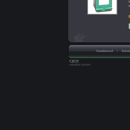
K
K
B
Termékkereső
|
Árlist
weboldal készítés