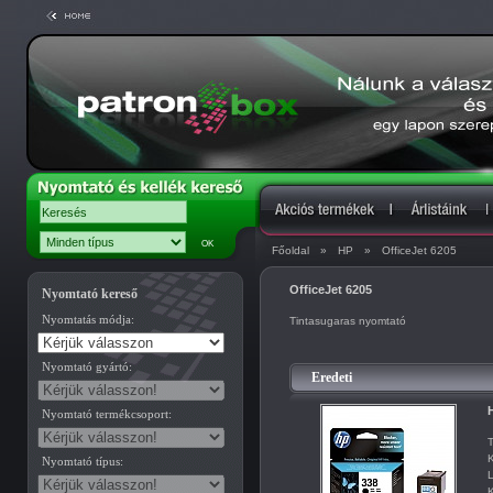
Főoldal
»
HP
»
OfficeJet 6205
OfficeJet 6205
Nyomtató kereső
Nyomtatás módja:
Tintasugaras nyomtató
Nyomtató gyártó:
Eredeti
H
Nyomtató termékcsoport:
T
K
Nyomtató típus:
L
K