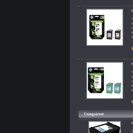
H
T
K
L
K
K
B
H
T
K
L
K
K
B
Utángyártott
H
T