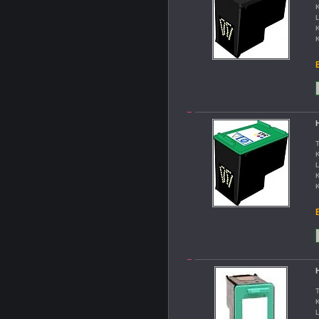
K
L
K
K
B
H
T
K
L
K
K
B
H
T
K
L