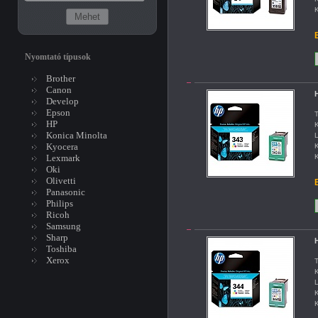
K
B
Nyomtató típusok
Brother
Canon
H
Develop
Epson
T
HP
K
Konica Minolta
L
Kyocera
K
Lexmark
K
Oki
Olivetti
B
Panasonic
Philips
Ricoh
Samsung
Sharp
H
Toshiba
Xerox
T
K
L
K
K