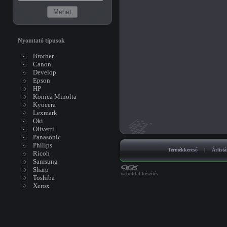
Nyomtató típusok
Brother
Canon
Develop
Epson
HP
Konica Minolta
Kyocera
Lexmark
Oki
Olivetti
Panasonic
Philips
Termékkereső
|
Árlist
Ricoh
Samsung
Sharp
weboldal készítés
Toshiba
Xerox