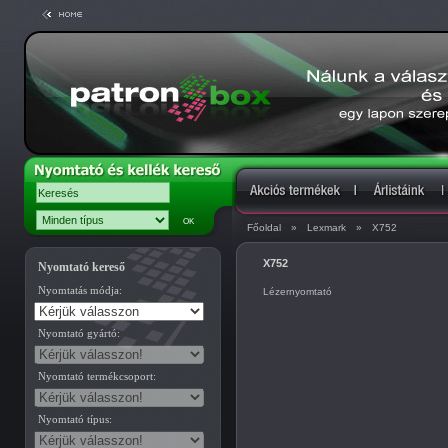
Főoldal
»
Lexmark
»
X752
X752
Nyomtató kereső
Nyomtatás módja:
Lézernyomtató
Nyomtató gyártó:
Nyomtató termékcsoport:
Nyomtató típus: