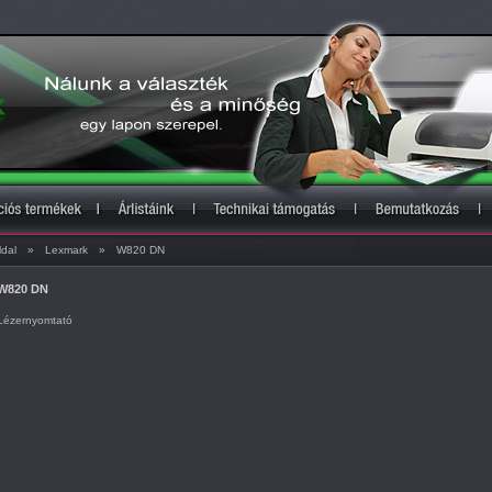
ldal
»
Lexmark
»
W820 DN
W820 DN
Lézernyomtató