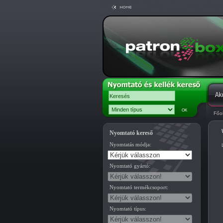
Főo
Nyomtató kereső
Nyomtatás módja:
Nyomtató gyártó:
Nyomtató termékcsoport:
Nyomtató típus: