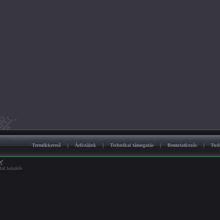
Termékkereső
|
Árlistáink
|
Technikai támogatás
|
Bemutatkozás
|
Tud
al készítés