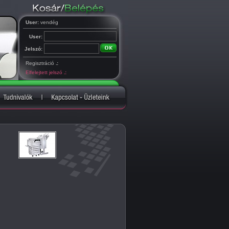
User:
vendég
User:
Jelszó:
Regisztráció
.:
Elfelejtett jelszó
.: