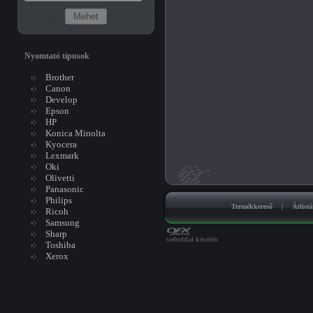
Nyomtató típusok
Brother
Canon
Develop
Epson
HP
Konica Minolta
Kyocera
Lexmark
Oki
Olivetti
Panasonic
Philips
Termékkereső
|
Árlist
Ricoh
Samsung
Sharp
weboldal készítés
Toshiba
Xerox