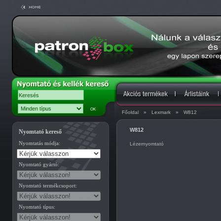
Főoldal
»
Lexmark
»
W812
W812
Nyomtató kereső
Nyomtatás módja:
Lézernyomtató
Nyomtató gyártó:
Nyomtató termékcsoport:
Nyomtató típus: