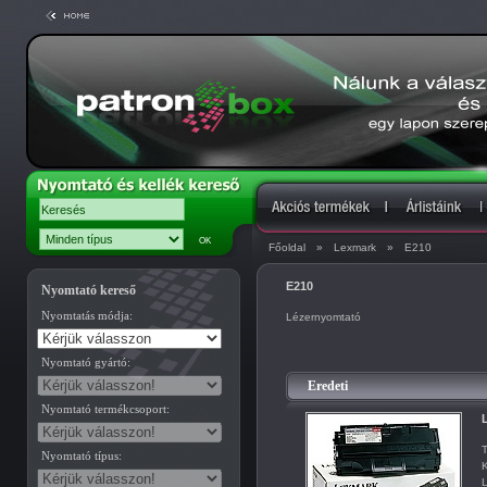
Főoldal
»
Lexmark
»
E210
E210
Nyomtató kereső
Nyomtatás módja:
Lézernyomtató
Nyomtató gyártó:
Eredeti
Nyomtató termékcsoport:
L
T
Nyomtató típus:
K
L