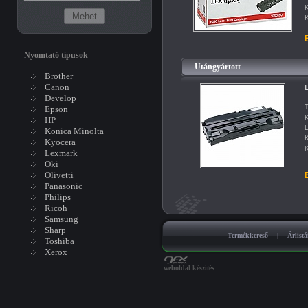
K
K
B
Nyomtató típusok
Utángyártott
Brother
Canon
L
Develop
T
Epson
K
HP
L
Konica Minolta
K
Kyocera
K
Lexmark
Oki
Olivetti
B
Panasonic
Philips
Ricoh
Samsung
Sharp
Termékkereső
|
Árlist
Toshiba
Xerox
weboldal készítés