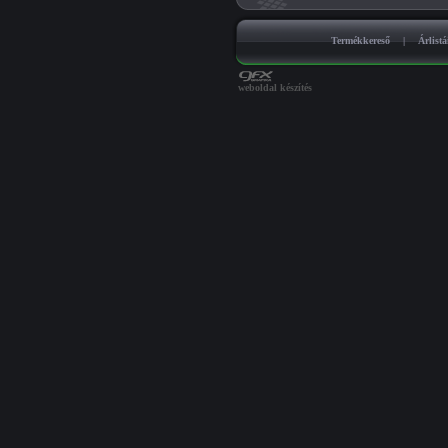
Termékkereső
|
Árlist
weboldal készítés