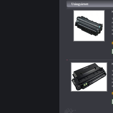
Utángyártott
T
K
L
K
K
B
T
K
L
K
K
B