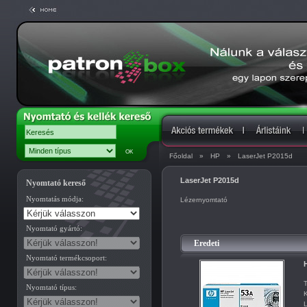
Főoldal
»
HP
»
LaserJet P2015d
LaserJet P2015d
Nyomtató kereső
Nyomtatás módja:
Lézernyomtató
Nyomtató gyártó:
Eredeti
Nyomtató termékcsoport:
T
Nyomtató típus:
K
L