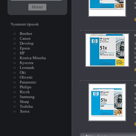
K
K
B
Nyomtató típusok
Brother
Canon
Develop
T
Epson
K
HP
L
Konica Minolta
K
Kyocera
K
Lexmark
B
Oki
Olivetti
Panasonic
Philips
Ricoh
T
Samsung
K
Sharp
L
Toshiba
K
Xerox
K
B