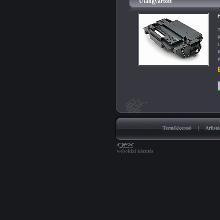
Utángyártott
T
K
L
K
K
B
Termékkereső
|
Árlist
weboldal készítés