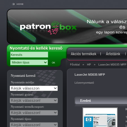
Főoldal
»
HP
»
LaserJet M3035 MFP
LaserJet M3035 MFP
Nyomtató kereső
Nyomtatás módja:
Lézernyomtató
Nyomtató gyártó:
Eredeti
Nyomtató termékcsoport:
T
Nyomtató típus:
K
L