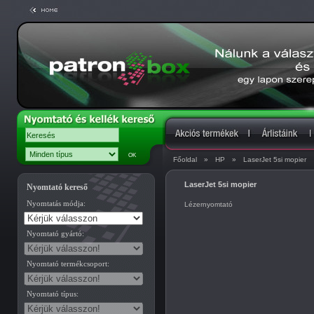
Főoldal
»
HP
»
LaserJet 5si mopier
LaserJet 5si mopier
Nyomtató kereső
Nyomtatás módja:
Lézernyomtató
Nyomtató gyártó:
Nyomtató termékcsoport:
Nyomtató típus: