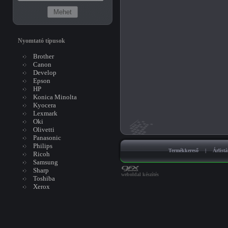
Nyomtató típusok
Brother
Canon
Develop
Epson
HP
Konica Minolta
Kyocera
Lexmark
Oki
Olivetti
Panasonic
Philips
Termékkereső
|
Árlist
Ricoh
Samsung
Sharp
weboldal készítés
Toshiba
Xerox