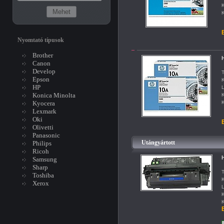
K
K
B
Nyomtató típusok
Brother
H
Canon
Develop
T
Epson
K
HP
L
Konica Minolta
K
Kyocera
K
Lexmark
Oki
B
Olivetti
Panasonic
Utángyártott
Philips
Ricoh
Samsung
Sharp
T
Toshiba
K
Xerox
L
K
K
B