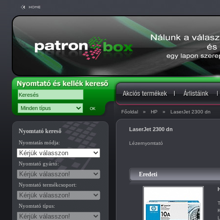
Főoldal
»
HP
»
LaserJet 2300 dn
LaserJet 2300 dn
Nyomtató kereső
Nyomtatás módja:
Lézernyomtató
Nyomtató gyártó:
Eredeti
Nyomtató termékcsoport:
T
Nyomtató típus:
K
L