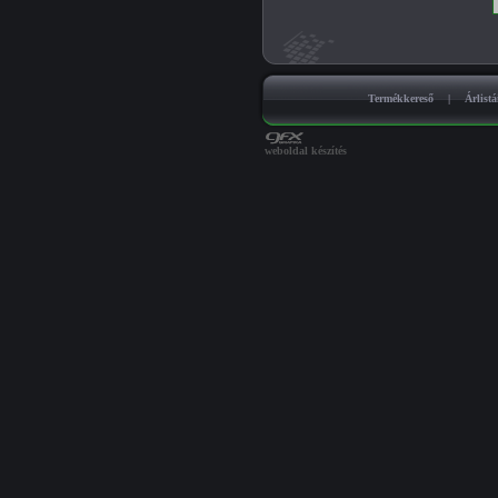
Termékkereső
|
Árlist
weboldal készítés