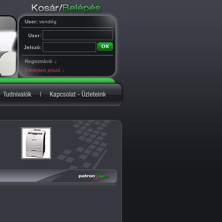
User:
vendég
User:
Jelszó:
Regisztráció
.:
Elfelejtett jelszó
.: