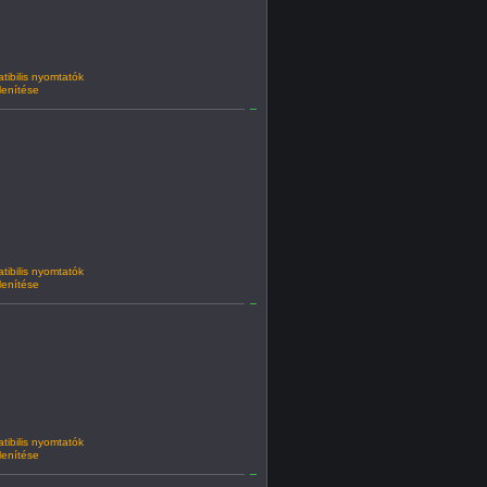
ibilis nyomtatók
lenítése
ibilis nyomtatók
lenítése
ibilis nyomtatók
lenítése