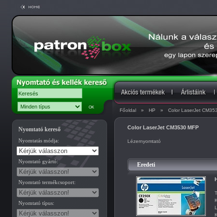
Főoldal
»
HP
»
Color LaserJet CM3
Color LaserJet CM3530 MFP
Nyomtató kereső
Nyomtatás módja:
Lézernyomtató
Nyomtató gyártó:
Eredeti
Nyomtató termékcsoport:
T
K
Nyomtató típus:
L
K