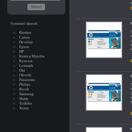
K
B
Nyomtató típusok
T
Brother
K
Canon
L
Develop
K
Epson
K
HP
Konica Minolta
Kyocera
B
Lexmark
Oki
Olivetti
Panasonic
Philips
T
Ricoh
K
Samsung
L
K
Sharp
K
Toshiba
Xerox
B