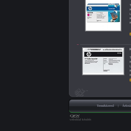
T
K
L
K
K
B
T
K
L
K
K
B
Termékkereső
|
Árlist
weboldal készítés