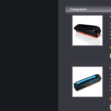
Utángyártott
T
K
L
K
K
B
T
K
L
K
K
B