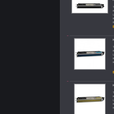
T
K
L
K
K
B
T
K
L
K
K
B
T
K
L
K
K