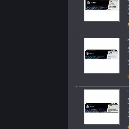
K
L
K
K
B
T
K
L
K
K
B
T
K
L
K
K
B