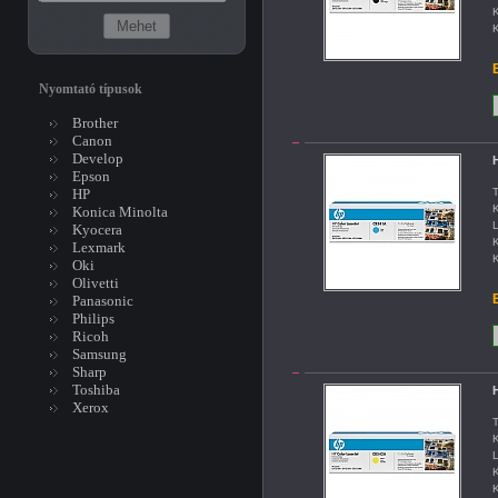
K
K
B
Nyomtató típusok
Brother
Canon
Develop
Epson
HP
T
K
Konica Minolta
L
Kyocera
K
Lexmark
K
Oki
Olivetti
B
Panasonic
Philips
Ricoh
Samsung
Sharp
Toshiba
Xerox
T
K
L
K
K