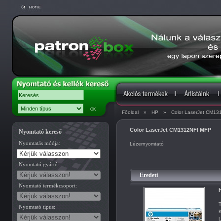
Főoldal
»
HP
»
Color LaserJet CM1
Color LaserJet CM1312NFI MFP
Nyomtató kereső
Nyomtatás módja:
Lézernyomtató
Nyomtató gyártó:
Eredeti
Nyomtató termékcsoport:
T
Nyomtató típus:
K
L