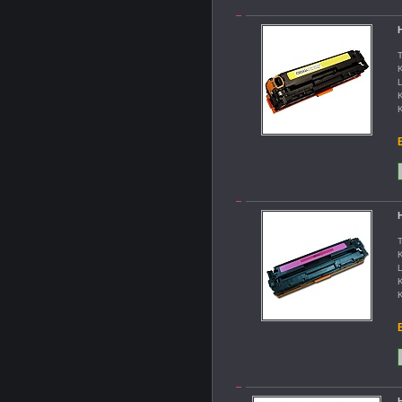
T
K
L
K
K
B
T
K
L
K
K
B