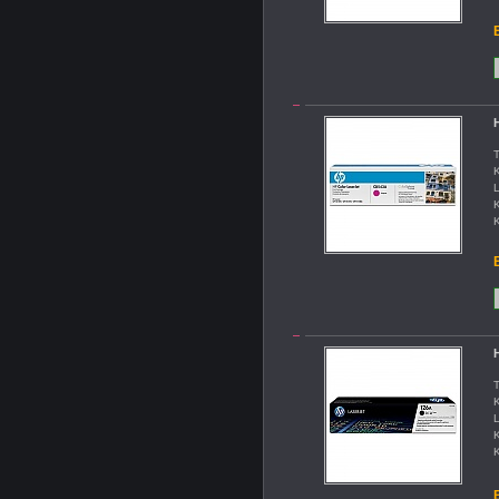
B
H
T
K
L
K
K
B
T
K
L
K
K
B