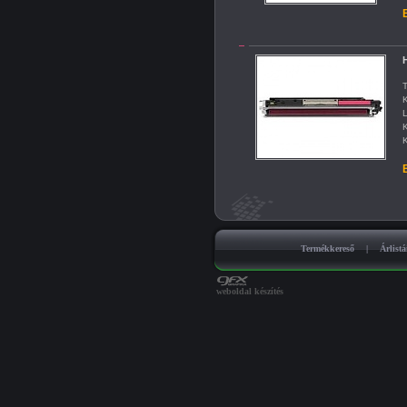
B
T
K
L
K
K
B
Termékkereső
|
Árlist
weboldal készítés