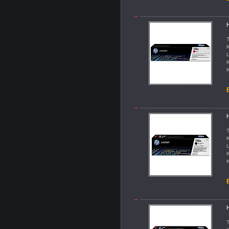
T
K
L
K
K
B
T
K
L
K
K
B
T