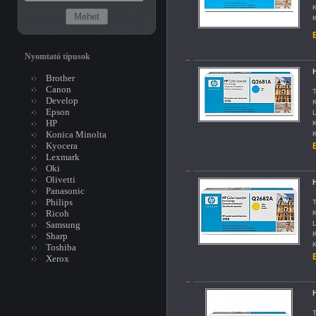
K
K
B
Nyomtató típusok
Brother
Canon
T
Develop
K
Epson
L
HP
K
Konica Minolta
K
Kyocera
B
Lexmark
Oki
Olivetti
Panasonic
Philips
T
Ricoh
K
Samsung
L
K
Sharp
K
Toshiba
B
Xerox
T