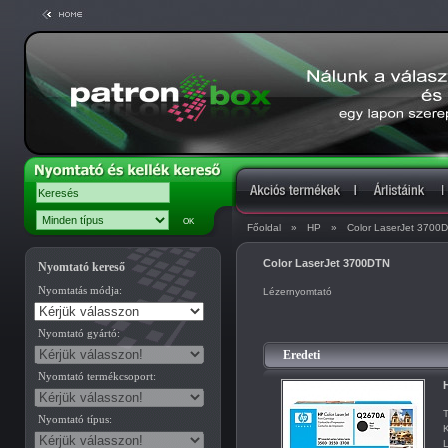
Főoldal
»
HP
»
Color LaserJet 3700
Color LaserJet 3700DTN
Nyomtató kereső
Nyomtatás módja:
Lézernyomtató
Nyomtató gyártó:
Eredeti
Nyomtató termékcsoport:
T
Nyomtató típus:
K
L