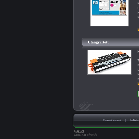
K
L
K
K
B
Utángyártott
T
K
L
K
K
B
Termékkereső
|
Árlist
weboldal készítés