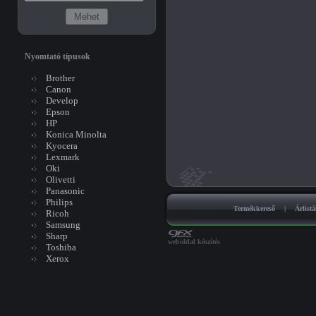
Nyomtató típusok
Brother
Canon
Develop
Epson
HP
Konica Minolta
Kyocera
Lexmark
Oki
Olivetti
Panasonic
Philips
Termékkereső
|
Árlist
Ricoh
Samsung
Sharp
weboldal készítés
Toshiba
Xerox