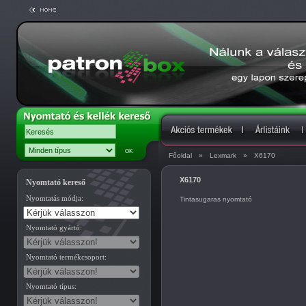
Főoldal
»
Lexmark
»
X6170
X6170
Nyomtató kereső
Nyomtatás módja:
Tintasugaras nyomtató
Nyomtató gyártó:
Nyomtató termékcsoport:
Nyomtató típus: