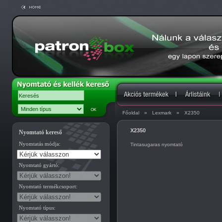
Főoldal
»
Lexmark
»
X2350
X2350
Nyomtató kereső
Nyomtatás módja:
Tintasugaras nyomtató
Nyomtató gyártó:
Nyomtató termékcsoport:
Nyomtató típus: