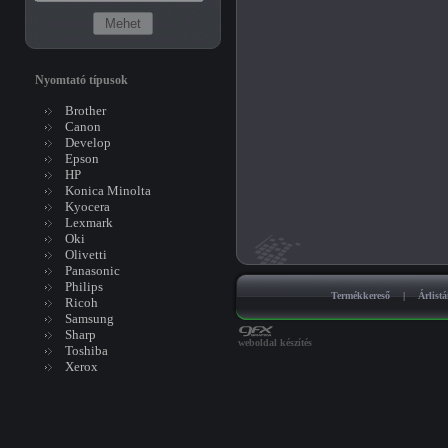
Nyomtató típusok
Brother
Canon
Develop
Epson
HP
Konica Minolta
Kyocera
Lexmark
Oki
Olivetti
Panasonic
Philips
Termékkereső
|
Árlist
Ricoh
Samsung
Sharp
weboldal készítés
Toshiba
Xerox