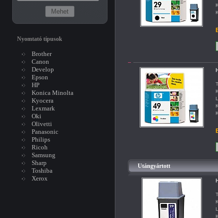
K
K
B
Nyomtató típusok
Brother
Canon
Develop
H
Epson
HP
T
K
Konica Minolta
L
Kyocera
K
Lexmark
K
Oki
Olivetti
B
Panasonic
Philips
Ricoh
Samsung
Sharp
Utángyártott
Toshiba
Xerox
H
T
K
L
K