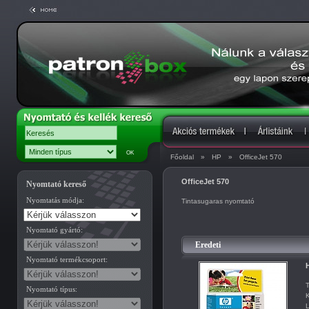
Főoldal
»
HP
»
OfficeJet 570
OfficeJet 570
Nyomtató kereső
Nyomtatás módja:
Tintasugaras nyomtató
Nyomtató gyártó:
Eredeti
Nyomtató termékcsoport:
H
T
Nyomtató típus:
K
L