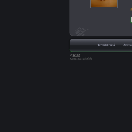
B
Termékkereső
|
Árlist
weboldal készítés