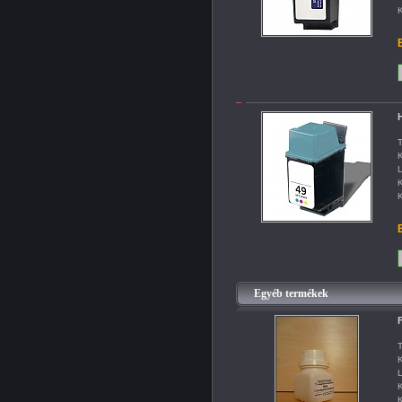
K
B
H
T
K
L
K
K
B
Egyéb termékek
F
T
K
L
K
K