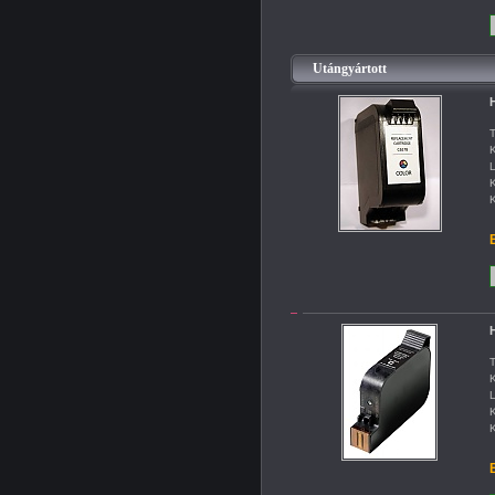
Utángyártott
H
T
K
L
K
K
B
H
T
K
L
K
K
B