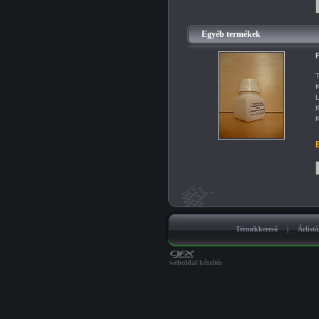
Egyéb termékek
F
T
K
L
K
K
B
Termékkereső
|
Árlist
weboldal készítés