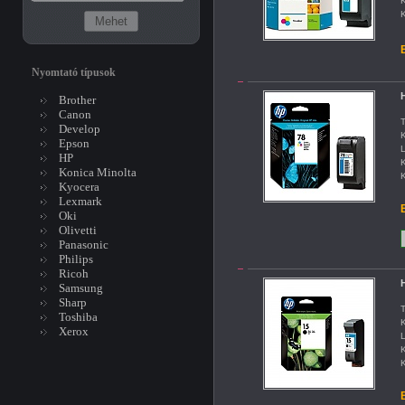
K
K
B
Nyomtató típusok
H
Brother
Canon
T
Develop
K
Epson
L
HP
K
Konica Minolta
K
Kyocera
Lexmark
B
Oki
Olivetti
Panasonic
Philips
Ricoh
H
Samsung
Sharp
T
Toshiba
K
Xerox
L
K
K
B