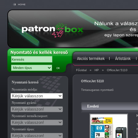
Főoldal
»
HP
»
OfficeJet 5110
OfficeJet 5110
Nyomtató kereső
Nyomtatás módja:
Tintasugaras nyomtató
Nyomtató gyártó:
Eredeti
H
Nyomtató termékcsoport:
T
Nyomtató típus:
K
L